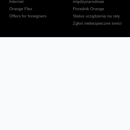
Internet
międzynarodowe
Orange Flex
Poradnik Orange
Offers for foreigners
Status urządzenia na raty
Zgłoś niebezpieczne treści
Sprawdź mapę zasięgu
Konta
Ważne komunikaty
Regulamin serwisu
Warunki zakupów
Nieruchomości Orange
Multibox
Odpowiedzialny biznes
Tłumacz języka migowego
Confort+
© 2026 Orange Polska S.A. Wszystkie prawa zastrzeżone.