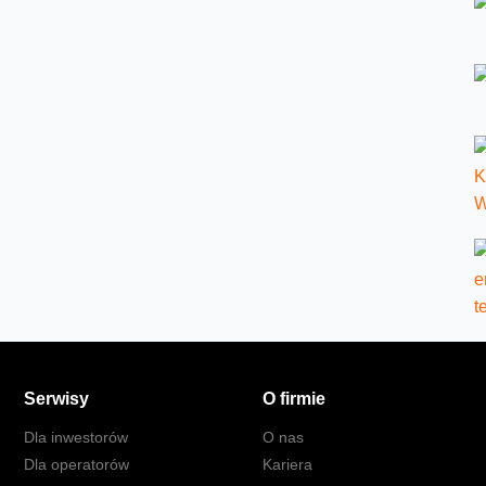
Serwisy
O firmie
Dla inwestorów
O nas
Dla operatorów
Kariera