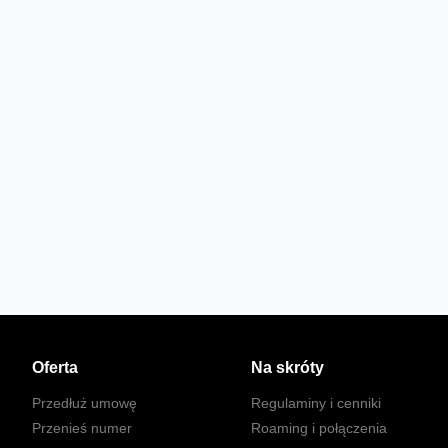
Oferta
Na skróty
Przedłuż umowę
Regulaminy i cenniki
Przenieś numer
Roaming i połączenia