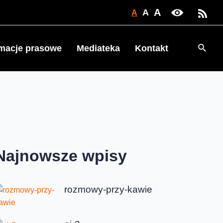
A
A
A
Searc
rmacje prasowe
Mediateka
Kontakt
Najnowsze wpisy
rozmowy-przy-kawie