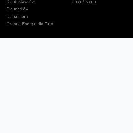
Dla dostawców
Znajdź salon
Dla mediów
Dla seniora
Orange Energia dla Firm
kt
Ochrona danych osobowych
Polityka prywatności
Zmień ust
Fundacja Orange
Telefon domowy
Dbam o bliskich
Ra