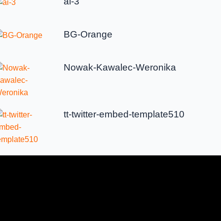
ai-3
BG-Orange
Nowak-Kawalec-Weronika
tt-twitter-embed-template510