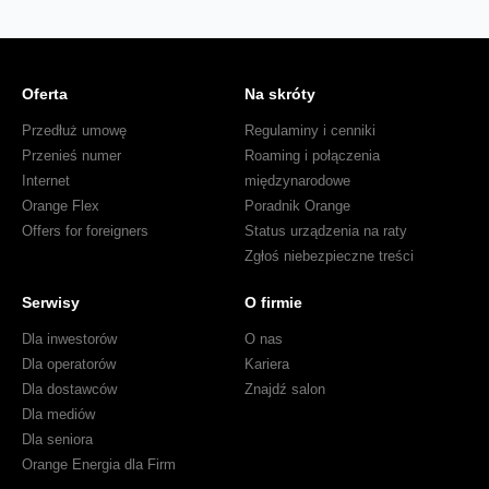
Oferta
Na skróty
Przedłuż umowę
Regulaminy i cenniki
Przenieś numer
Roaming i połączenia
Internet
międzynarodowe
Orange Flex
Poradnik Orange
Offers for foreigners
Status urządzenia na raty
Zgłoś niebezpieczne treści
Serwisy
O firmie
Dla inwestorów
O nas
Dla operatorów
Kariera
Dla dostawców
Znajdź salon
Dla mediów
Dla seniora
Orange Energia dla Firm