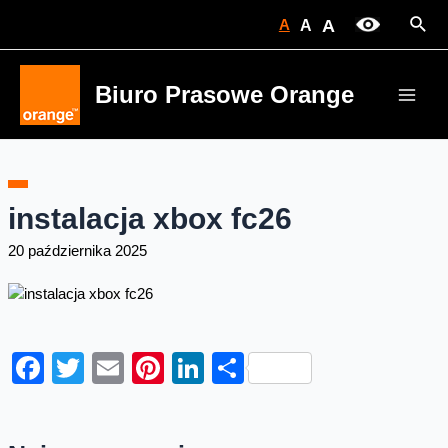
Skip
Sear
A
A
A
to
content
Biuro Prasowe Orange
Main
Men
instalacja xbox fc26
20 października 2025
Facebook
Twitter
Email
Pinterest
LinkedIn
Share