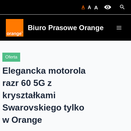
Skip
Sear
A
A
A
to
content
Biuro Prasowe Orange
Main
Men
Oferta
Elegancka motorola
razr 60 5G z
kryształkami
Swarovskiego tylko
w Orange