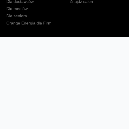
Dla dostawców
Znajdź salon
Dla mediów
Dla seniora
Orange Energia dla Firm
kt
Ochrona danych osobowych
Polityka prywatności
Zmień ust
Fundacja Orange
Telefon domowy
Dbam o bliskich
Ra