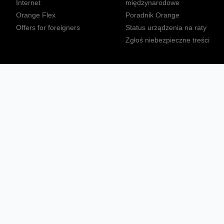
Internet
międzynarodowe
Orange Flex
Poradnik Orange
Offers for foreigners
Status urządzenia na raty
Zgłoś niebezpieczne treści
Sprawdź mapę zasięgu
Konta
Ważne komunikaty
Regulamin serwisu
Warunki zakupów
Nieruchomości Orange
Multibox
Odpowiedzialny biznes
Tłumacz języka migowego
Confort+
© 2026 Orange Polska S.A. Wszystkie prawa zastrzeżone.