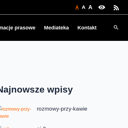
A
A
A
Searc
rmacje prasowe
Mediateka
Kontakt
Najnowsze wpisy
rozmowy-przy-kawie