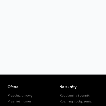
Oferta
Na skróty
Przedłuż umowę
Regulaminy i cenniki
Przenieś numer
Roaming i połączenia