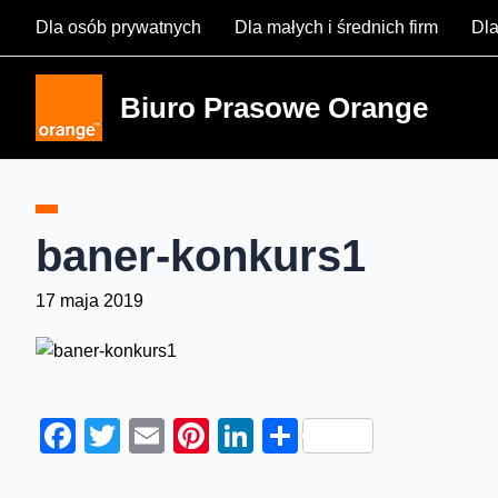
Skip
Dla osób prywatnych
Dla małych i średnich firm
Dla
to
content
Biuro Prasowe Orange
baner-konkurs1
17 maja 2019
Facebook
Twitter
Email
Pinterest
LinkedIn
Share