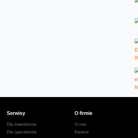
Serwisy
O firmie
Dla inwestorów
O nas
Dla operatorów
Kariera