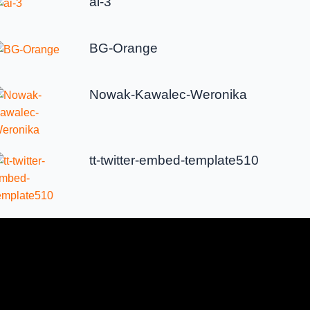
ai-3
BG-Orange
Nowak-Kawalec-Weronika
tt-twitter-embed-template510