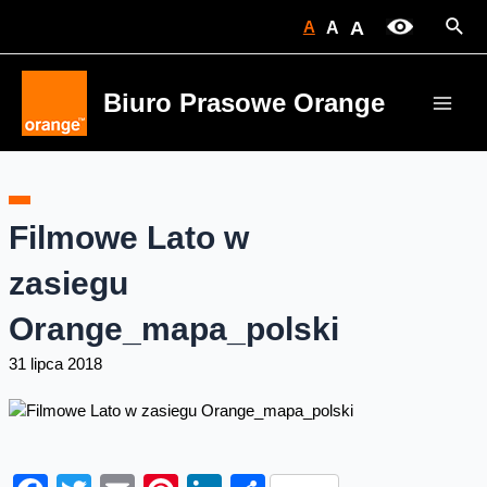
Skip
Sear
A
A
A
to
content
Biuro Prasowe Orange
Main
Men
Filmowe Lato w
zasiegu
Orange_mapa_polski
31 lipca 2018