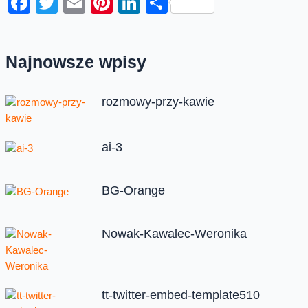
Facebook
Twitter
Email
Pinterest
LinkedIn
Share
Najnowsze wpisy
rozmowy-przy-kawie
ai-3
BG-Orange
Nowak-Kawalec-Weronika
tt-twitter-embed-template510