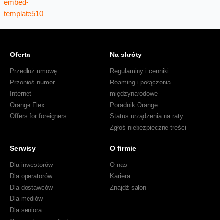
Oferta
Na skróty
Przedłuż umowę
Regulaminy i cenniki
Przenieś numer
Roaming i połączenia
Internet
międzynarodowe
Orange Flex
Poradnik Orange
Offers for foreigners
Status urządzenia na raty
Zgłoś niebezpieczne treści
Serwisy
O firmie
Dla inwestorów
O nas
Dla operatorów
Kariera
Dla dostawców
Znajdź salon
Dla mediów
Dla seniora