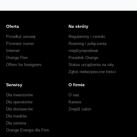
Oferta
Na skróty
Przedłuż umowę
Regulaminy i cenniki
Przenieś numer
Roaming i połączenia
Internet
międzynarodowe
Orange Flex
Poradnik Orange
Offers for foreigners
Status urządzenia na raty
Zgłoś niebezpieczne treści
Serwisy
O firmie
Dla inwestorów
O nas
Dla operatorów
Kariera
Dla dostawców
Znajdź salon
Dla mediów
Dla seniora
Orange Energia dla Firm