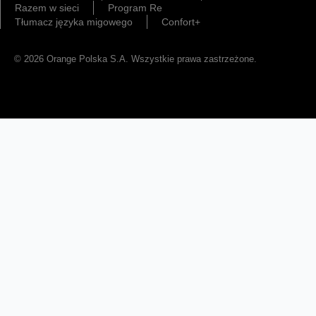
Razem w sieci
Program Re
Tłumacz języka migowego
Confort+
© 2026 Orange Polska S.A. Wszystkie prawa zastrzeżone.