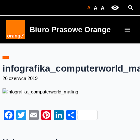
Skip
Sear
A
A
A
to
content
Biuro Prasowe Orange
Main
Men
infografika_computerworld_ma
26 czerwca 2019
Facebook
Twitter
Email
Pinterest
LinkedIn
Share