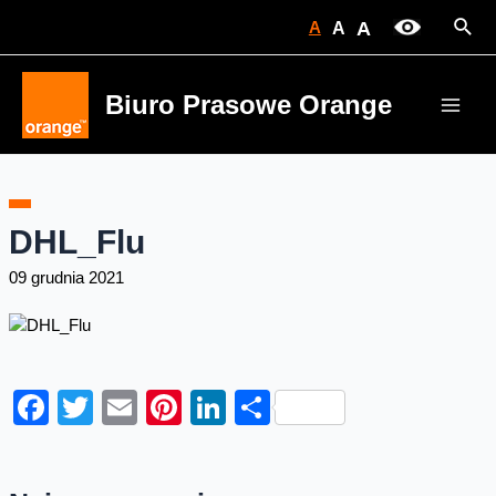
Skip
Sear
A
A
A
to
content
Biuro Prasowe Orange
Main
Men
DHL_Flu
09 grudnia 2021
Facebook
Twitter
Email
Pinterest
LinkedIn
Share