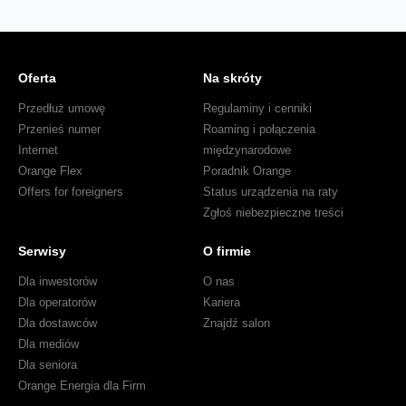
Oferta
Na skróty
Przedłuż umowę
Regulaminy i cenniki
Przenieś numer
Roaming i połączenia
Internet
międzynarodowe
Orange Flex
Poradnik Orange
Offers for foreigners
Status urządzenia na raty
Zgłoś niebezpieczne treści
Serwisy
O firmie
Dla inwestorów
O nas
Dla operatorów
Kariera
Dla dostawców
Znajdź salon
Dla mediów
Dla seniora
Orange Energia dla Firm