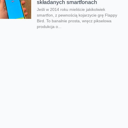
składanych smartfonach
Jeśli w 2014 roku mieliście jakikolwiek
smartfon, z pewnością kojarzycie grę Flappy
Bird. To banalnie prosta, wręcz pikselowa
produkcja o...
Kolejna odsłona legendarnego
hitu zachwyciła graczy
Nadeszły bardzo dobre czasy dla graczy.
Kolejna produkcja zachwyciła na całym
świecie i udowodniła, że pirackie klimaty
wciąż potrafią wywołać...
Rozegraj własny mundial w
FC26
Jeśli lubisz piłkarskie gry na pewno
zauważyłeś, że w EA Sports FC brakuje
oficjalnego mundialu. Twórcy znaleźli na to
swój...