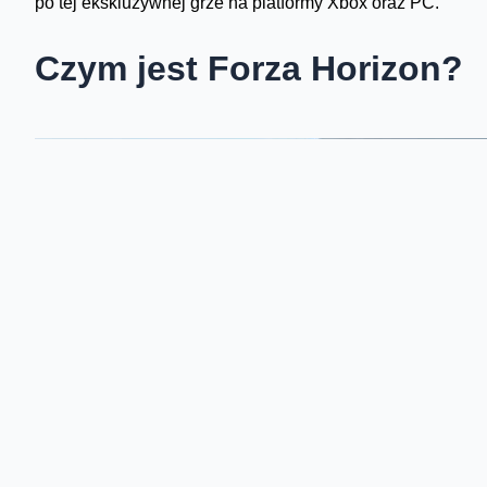
po tej ekskluzywnej grze na platformy Xbox oraz PC.
Czym jest Forza Horizon?