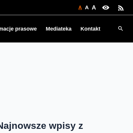
A
A
A
Searc
rmacje prasowe
Mediateka
Kontakt
Najnowsze wpisy z