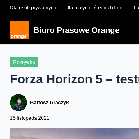
Skip
Dla osób prywatnych
Dla małych i średnich firm
Dla
to
content
Biuro Prasowe Orange
Rozrywka
Forza Horizon 5 – tes
Bartosz Graczyk
15 listopada 2021