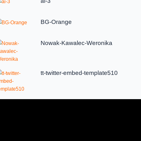
ai-3
BG-Orange
Nowak-Kawalec-Weronika
tt-twitter-embed-template510