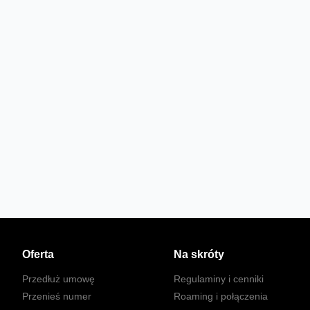
Oferta
Na skróty
Przedłuż umowę
Regulaminy i cenniki
Przenieś numer
Roaming i połączenia