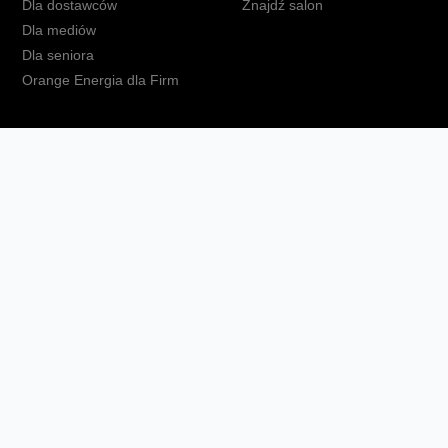
Dla dostawców
Znajdź salon
Dla mediów
Dla seniora
Orange Energia dla Firm
kt
Ochrona danych osobowych
Polityka prywatności
Zmień ust
Fundacja Orange
Telefon domowy
Dbam o bliskich
Ra