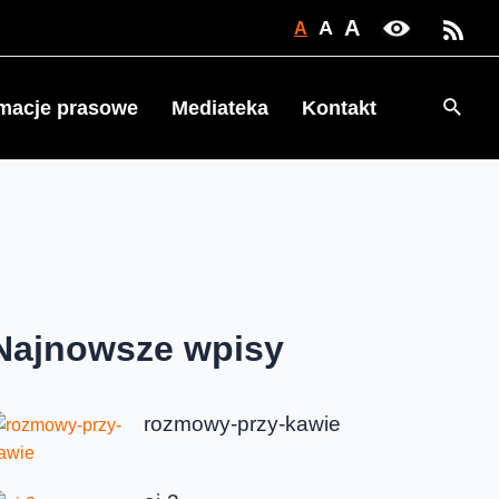
A
A
A
Searc
rmacje prasowe
Mediateka
Kontakt
Najnowsze wpisy
rozmowy-przy-kawie