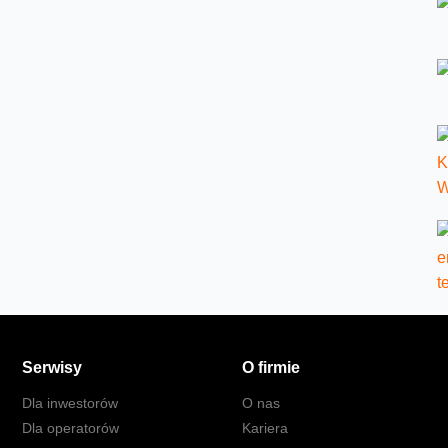
Serwisy
O firmie
Dla inwestorów
O nas
Dla operatorów
Kariera