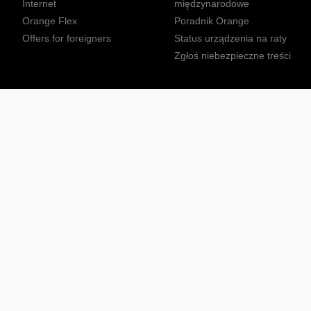
Internet
międzynarodowe
Orange Flex
Poradnik Orange
Offers for foreigners
Status urządzenia na raty
Zgłoś niebezpieczne treści
Sprawdź mapę zasięgu
Konta
Ważne komunikaty
Regulamin serwisu
Warunki zakupów
Nieruchomości Orange
Multibox
Odpowiedzialny biznes
Tłumacz języka migowego
Confort+
© 2026 Orange Polska S.A. Wszystkie prawa zastrzeżone.