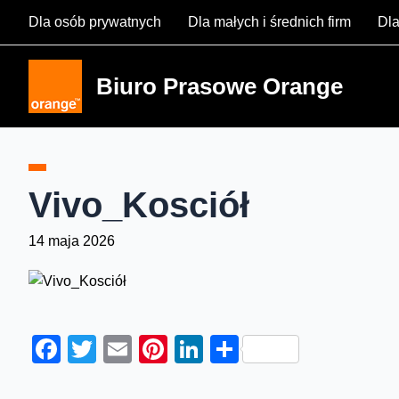
Skip
Dla osób prywatnych
Dla małych i średnich firm
Dla
to
content
Biuro Prasowe Orange
Vivo_Kosciół
14 maja 2026
Facebook
Twitter
Email
Pinterest
LinkedIn
Share