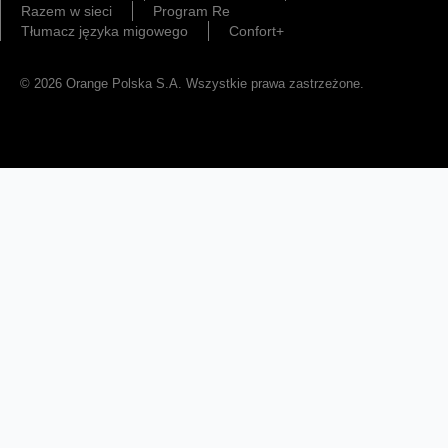
Razem w sieci
Program Re
Tłumacz języka migowego
Confort+
© 2026 Orange Polska S.A. Wszystkie prawa zastrzeżone.