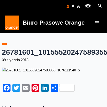
Skip
Sear
A
A
A
to
content
Biuro Prasowe Orange
Main
Men
26781601_10155520247589355
09 stycznia 2018
Facebook
Twitter
Email
Pinterest
LinkedIn
Share