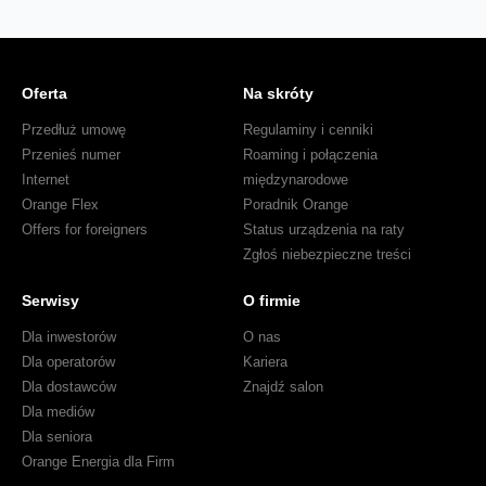
Oferta
Na skróty
Przedłuż umowę
Regulaminy i cenniki
Przenieś numer
Roaming i połączenia
Internet
międzynarodowe
Orange Flex
Poradnik Orange
Offers for foreigners
Status urządzenia na raty
Zgłoś niebezpieczne treści
Serwisy
O firmie
Dla inwestorów
O nas
Dla operatorów
Kariera
Dla dostawców
Znajdź salon
Dla mediów
Dla seniora
Orange Energia dla Firm