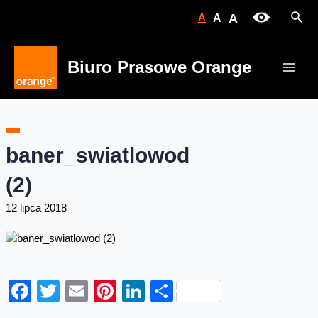
Skip
Sear
A
A
A
to
content
Biuro Prasowe Orange
Main
Men
baner_swiatlowod
(2)
12 lipca 2018
Facebook
Twitter
Email
Pinterest
LinkedIn
Share