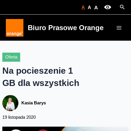
Skip
Sear
A
A
A
to
content
Biuro Prasowe Orange
Main
Men
Oferta
Na pocieszenie 1
GB dla wszystkich
Kasia Barys
19 listopada 2020