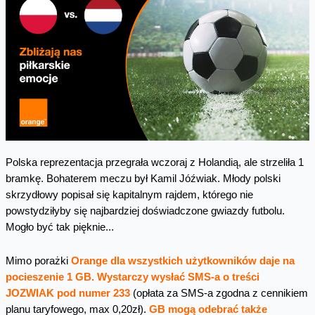
Polska reprezentacja przegrała wczoraj z Holandią, ale strzeliła 1
bramkę. Bohaterem meczu był Kamil Jóźwiak. Młody polski
skrzydłowy popisał się kapitalnym rajdem, którego nie
powstydziłyby się najbardziej doświadczone gwiazdy futbolu.
Mogło być tak pięknie...
Mimo porażki
Orange dla wszystkich użytkowników daje na
pocieszenie 1 GB. Wystarczy wysłać SMS-a o treści
JOZWIAK pod numer 233
(opłata za SMS-a zgodna z cennikiem
planu taryfowego, max 0,20zł).
GB mogą odebrać także