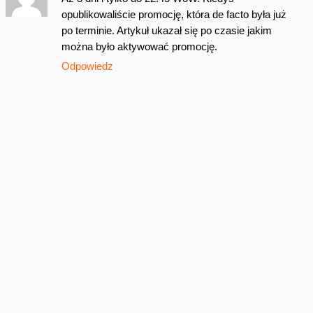
opublikowaliście promocję, która de facto była już
po terminie. Artykuł ukazał się po czasie jakim
można było aktywować promocję.
Odpowiedz
Najnowsze wpisy z kategorii Oferta
Przedłużamy bonus 50 GB w
Orange na kartę
W sierpniu w Orange na kartę przedłużamy lipcową
promocję na dodatkowe gigabajty. Po doładowaniu
online do 31 sierpnia 2026 roku, za minimum...
Odnowione telefony teraz z
oryginalną baterią lub zamiennikiem
Na platformie odnowione.orange.pl możecie teraz