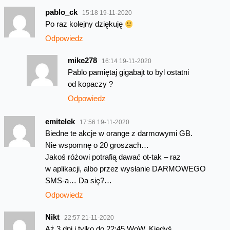
pablo_ck
15:18 19-11-2020
Po raz kolejny dziękuję
Odpowiedz
mike278
16:14 19-11-2020
Pablo pamiętaj gigabajt to byl ostatni
od kopaczy ?
Odpowiedz
emitelek
17:56 19-11-2020
Biedne te akcje w orange z darmowymi GB.
Nie wspomnę o 20 groszach…
Jakoś różowi potrafią dawać ot-tak – raz
w aplikacji, albo przez wysłanie DARMOWEGO
SMS-a… Da się?…
Odpowiedz
Nikt
22:57 21-11-2020
Aż 3 dni i tylko do 22:45 WoW. Kiedyś