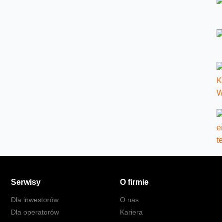
Serwisy
O firmie
Dla inwestorów
O nas
Dla operatorów
Kariera