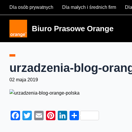
Skip
Dla osób prywatnych
Dla małych i średnich firm
Dla
to
content
Biuro Prasowe Orange
urzadzenia-blog-oran
02 maja 2019
Facebook
Twitter
Email
Pinterest
LinkedIn
Share