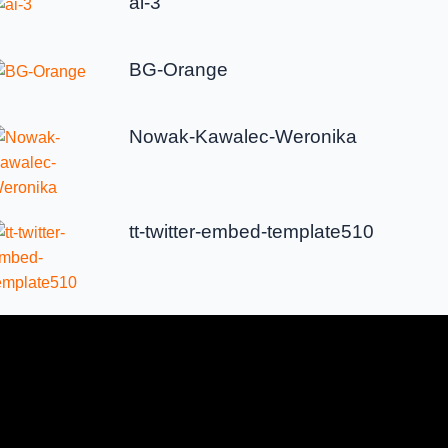
ai-3
BG-Orange
Nowak-Kawalec-Weronika
tt-twitter-embed-template510