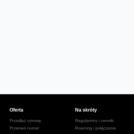
Oferta
Na skróty
Przedłuż umowę
Regulaminy i cenniki
Przenieś numer
Roaming i połączenia