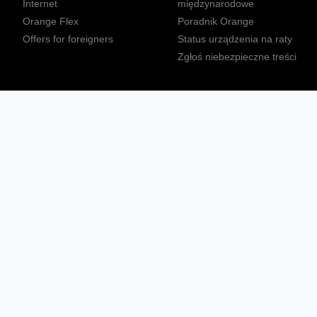
Internet
międzynarodowe
Orange Flex
Poradnik Orange
Offers for foreigners
Status urządzenia na raty
Zgłoś niebezpieczne treści
Sprawdź mapę zasięgu
Konta
Ważne komunikaty
Regulamin serwisu
Warunki zakupów
Nieruchomości Orange
Multibox
Odpowiedzialny biznes
Tłumacz języka migowego
Confort+
© 2026 Orange Polska S.A. Wszystkie prawa zastrzeżone.