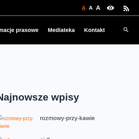
A
A
A
Searc
rmacje prasowe
Mediateka
Kontakt
Najnowsze wpisy
rozmowy-przy-kawie