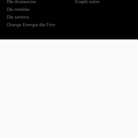
Dla dostawców
Znajdź salon
Dla mediów
Dla seniora
Orange Energia dla Firm
kt
Ochrona danych osobowych
Polityka prywatności
Zmień ust
Fundacja Orange
Telefon domowy
Dbam o bliskich
Ra