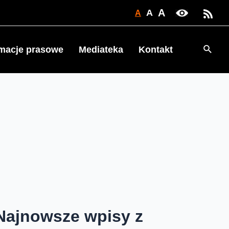
A
A
A
Searc
rmacje prasowe
Mediateka
Kontakt
Najnowsze wpisy z