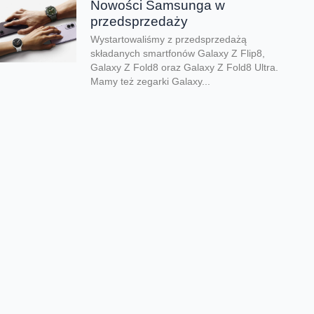
Nowości Samsunga w
przedsprzedaży
Wystartowaliśmy z przedsprzedażą
składanych smartfonów Galaxy Z Flip8,
Galaxy Z Fold8 oraz Galaxy Z Fold8 Ultra.
Mamy też zegarki Galaxy...
Dwa smartfony tańsze nawet o
połowę
Jeśli szukacie dobrych telefonów w
wyjątkowo atrakcyjnej cenie, mamy dla Was
świetną promocję. Do 9 sierpnia aż nawet o
połowę...
Premiera składanego Honora
Magic V6
Kolejny składany smartfon klasy premium
pojawił się w naszej ofercie. Honor Magic
V6 zachwyca eleganckim wyglądem, wysoką