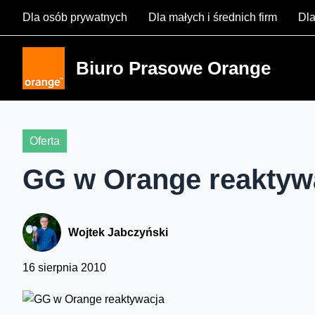
Skip
Dla osób prywatnych
Dla małych i średnich firm
Dla
to
content
Biuro Prasowe Orange
Oferta
GG w Orange reaktyw
Wojtek Jabczyński
16 sierpnia 2010