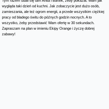
Tym razem udali się tam Anita i Bartek, żeby pokazać Wam jak
wygląda taki dzień od kuchni. Jak zobaczycie jest dużo osób,
zamieszania, ale też ogrom energii, a przede wszystkim ciężkiej
pracy od bladego świtu do późnych godzin nocnych. A to
wszystko, żeby przedstawić Wam ofertę w 30 sekundach.
Zapraszam na plan w imieniu Ekipy Orange i życzę dobrej
zabawy!