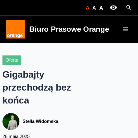
Skip
Sear
A
A
A
to
content
Biuro Prasowe Orange
Main
Men
Oferta
Gigabajty
przechodzą bez
końca
Stella Widomska
26 maja 2025