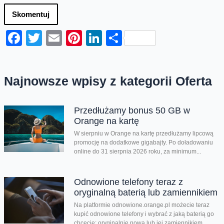
Skomentuj
Facebook
Twitter
Email
Pinterest
LinkedIn
Share
Najnowsze wpisy z kategorii Oferta
Przedłużamy bonus 50 GB w
Orange na kartę
W sierpniu w Orange na kartę przedłużamy lipcową
promocję na dodatkowe gigabajty. Po doładowaniu
online do 31 sierpnia 2026 roku, za minimum...
Odnowione telefony teraz z
oryginalną baterią lub zamiennikiem
Na platformie odnowione.orange.pl możecie teraz
kupić odnowione telefony i wybrać z jaką baterią go
chcecie: oryginalnie nową lub jej zamiennikiem....