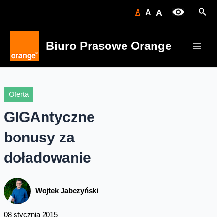
Skip
Sear
A
A
A
to
content
Biuro Prasowe Orange
Main
Men
Oferta
GIGAntyczne
bonusy za
doładowanie
Wojtek Jabczyński
08 stycznia 2015