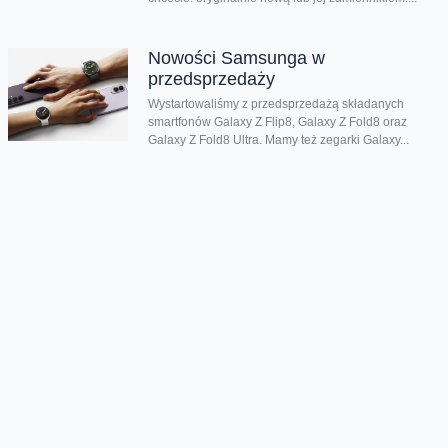
Nowości Samsunga w
przedsprzedaży
Wystartowaliśmy z przedsprzedażą składanych
smartfonów Galaxy Z Flip8, Galaxy Z Fold8 oraz
Galaxy Z Fold8 Ultra. Mamy też zegarki Galaxy...
Dwa smartfony tańsze nawet o
połowę
Jeśli szukacie dobrych telefonów w wyjątkowo
atrakcyjnej cenie, mamy dla Was świetną promocję.
Do 9 sierpnia aż nawet o połowę...
Premiera składanego Honora Magic
V6
Kolejny składany smartfon klasy premium pojawił się
w naszej ofercie. Honor Magic V6 zachwyca
eleganckim wyglądem, wysoką wydajnością i
innowacyjnymi rozwiązaniami....