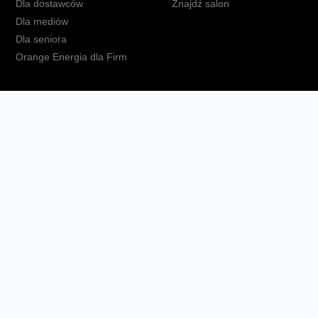
Dla dostawców
Znajdź salon
Dla mediów
Dla seniora
Orange Energia dla Firm
kt
Ochrona danych osobowych
Polityka prywatności
Zmień ust
Fundacja Orange
Telefon domowy
Dbam o bliskich
Ra