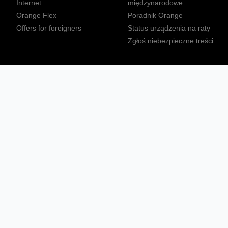
Internet
międzynarodowe
Orange Flex
Poradnik Orange
Offers for foreigners
Status urządzenia na raty
Zgłoś niebezpieczne treści
Sprawdź mapę zasięgu
Konta
Ważne komunikaty
Regulamin serwisu
Warunki zakupów
Nieruchomości Orange
Multibox
Odpowiedzialny biznes
Tłumacz języka migowego
Confort+
© 2026 Orange Polska S.A. Wszystkie prawa zastrzeżone.