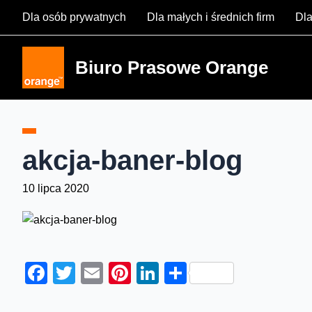
Skip
Dla osób prywatnych
Dla małych i średnich firm
Dla
to
content
Biuro Prasowe Orange
akcja-baner-blog
10 lipca 2020
Facebook
Twitter
Email
Pinterest
LinkedIn
Share