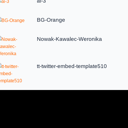
ai-3
BG-Orange
Nowak-Kawalec-Weronika
tt-twitter-embed-template510