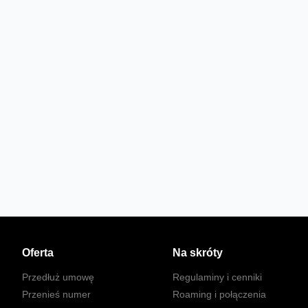
Oferta
Na skróty
Przedłuż umowę
Regulaminy i cenniki
Przenieś numer
Roaming i połączenia