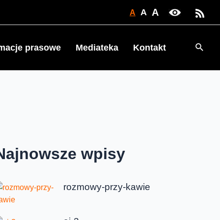
A
A
A
Searc
rmacje prasowe
Mediateka
Kontakt
Najnowsze wpisy
rozmowy-przy-kawie