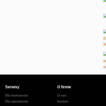
Serwisy
O firmie
Dla inwestorów
O nas
Dla operatorów
Kariera