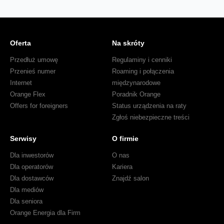
Oferta
Na skróty
Przedłuż umowę
Regulaminy i cenniki
Przenieś numer
Roaming i połączenia
Internet
międzynarodowe
Orange Flex
Poradnik Orange
Offers for foreigners
Status urządzenia na raty
Zgłoś niebezpieczne treści
Serwisy
O firmie
Dla inwestorów
O nas
Dla operatorów
Kariera
Dla dostawców
Znajdź salon
Dla mediów
Dla seniora
Orange Energia dla Firm