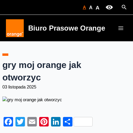
Skip
Sear
A
A
A
to
content
Biuro Prasowe Orange
Main
Men
gry moj orange jak
otworzyc
03 listopada 2025
Facebook
Twitter
Email
Pinterest
LinkedIn
Share