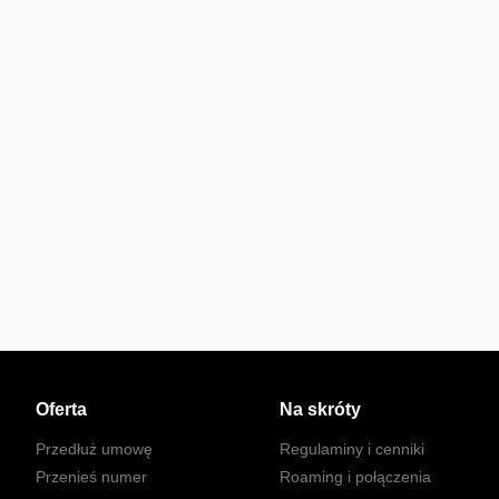
Oferta
Na skróty
Przedłuż umowę
Regulaminy i cenniki
Przenieś numer
Roaming i połączenia