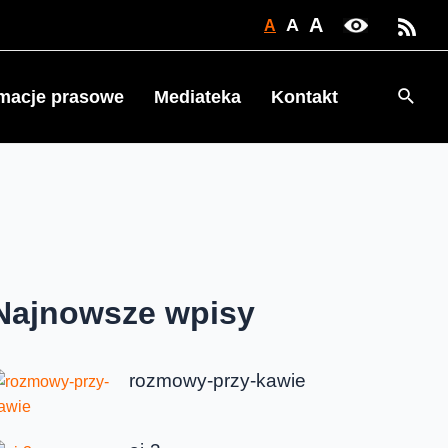
A
A
A
Searc
rmacje prasowe
Mediateka
Kontakt
Najnowsze wpisy
rozmowy-przy-kawie