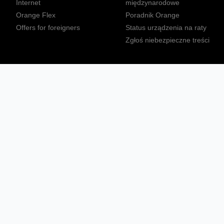
Internet
międzynarodowe
Orange Flex
Poradnik Orange
Offers for foreigners
Status urządzenia na raty
Zgłoś niebezpieczne treści
Sprawdź mapę zasięgu
Konta
Ważne komunikaty
Regulamin serwisu
Warunki zakupów
Nieruchomości Orange
Multibox
Odpowiedzialny biznes
Tłumacz języka migowego
Confort+
© 2026 Orange Polska S.A. Wszystkie prawa zastrzeżone.