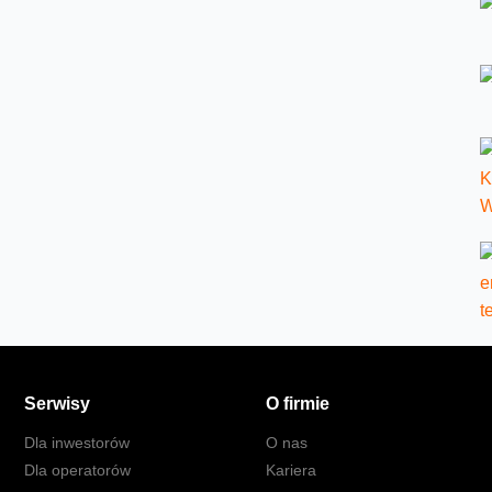
Serwisy
O firmie
Dla inwestorów
O nas
Dla operatorów
Kariera