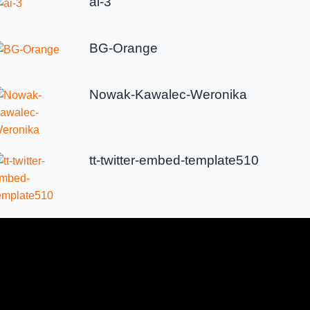
ai-3
BG-Orange
Nowak-Kawalec-Weronika
tt-twitter-embed-template510