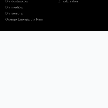
Dla dostawców
Znajdź salon
Dla mediów
Dla seniora
Orange Energia dla Firm
kt
Ochrona danych osobowych
Polityka prywatności
Zmień ust
Fundacja Orange
Telefon domowy
Dbam o bliskich
Ra