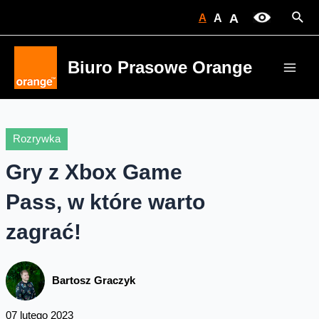
Skip
Sear
A
A
A
to
content
Biuro Prasowe Orange
Main
Men
Rozrywka
Gry z Xbox Game
Pass, w które warto
zagrać!
Bartosz Graczyk
07 lutego 2023