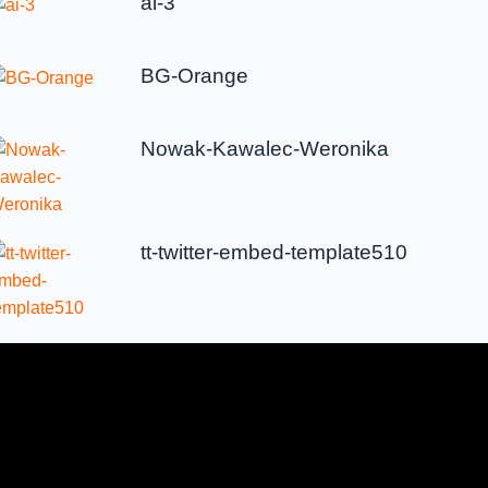
ai-3
BG-Orange
Nowak-Kawalec-Weronika
tt-twitter-embed-template510