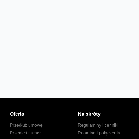
Oferta
Na skróty
Przedłuż umowę
Regulaminy i cenniki
Przenieś numer
Roaming i połączenia