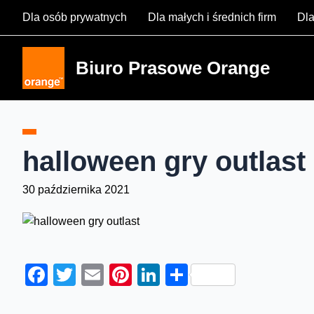
Skip
Dla osób prywatnych
Dla małych i średnich firm
Dla
to
content
Biuro Prasowe Orange
halloween gry outlast
30 października 2021
Facebook
Twitter
Email
Pinterest
LinkedIn
Share