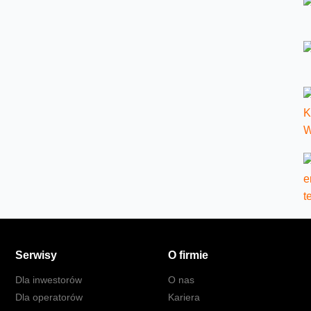
Serwisy
O firmie
Dla inwestorów
O nas
Dla operatorów
Kariera