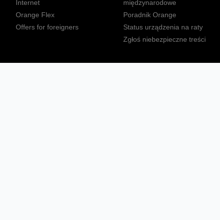
Internet
międzynarodowe
Orange Flex
Poradnik Orange
Offers for foreigners
Status urządzenia na raty
Zgłoś niebezpieczne treści
Sprawdź mapę zasięgu
Konta
Ważne komunikaty
Regulamin serwisu
Warunki zakupów
Nieruchomości Orange
Multibox
Odpowiedzialny biznes
Tłumacz języka migowego
Confort+
© 2026 Orange Polska S.A. Wszystkie prawa zastrzeżone.