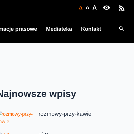
A
A
A
Searc
rmacje prasowe
Mediateka
Kontakt
Najnowsze wpisy
rozmowy-przy-kawie