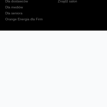
Dla dostawców
Znajdź salon
Dla mediów
Dla seniora
Orange Energia dla Firm
kt
Ochrona danych osobowych
Polityka prywatności
Zmień ust
Fundacja Orange
Telefon domowy
Dbam o bliskich
Ra