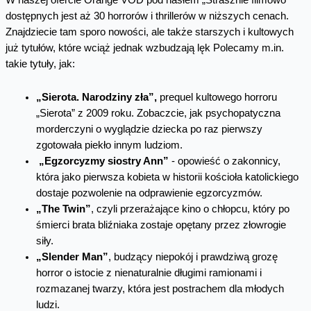
dostępnych jest aż 30 horrorów i thrillerów w niższych cenach.
Znajdziecie tam sporo nowości, ale także starszych i kultowych
już tytułów, które wciąż jednak wzbudzają lęk Polecamy m.in.
takie tytuły, jak:
„Sierota. Narodziny zła”,
prequel kultowego horroru
„Sierota” z 2009 roku. Zobaczcie, jak psychopatyczna
morderczyni o wyglądzie dziecka po raz pierwszy
zgotowała piekło innym ludziom.
„Egzorcyzmy siostry Ann”
- opowieść o zakonnicy,
która jako pierwsza kobieta w historii kościoła katolickiego
dostaje pozwolenie na odprawienie egzorcyzmów.
„The Twin”
, czyli przerażające kino o chłopcu, który po
śmierci brata bliźniaka zostaje opętany przez złowrogie
siły.
„Slender Man”
, budzący niepokój i prawdziwą grozę
horror o istocie z nienaturalnie długimi ramionami i
rozmazanej twarzy, która jest postrachem dla młodych
ludzi.