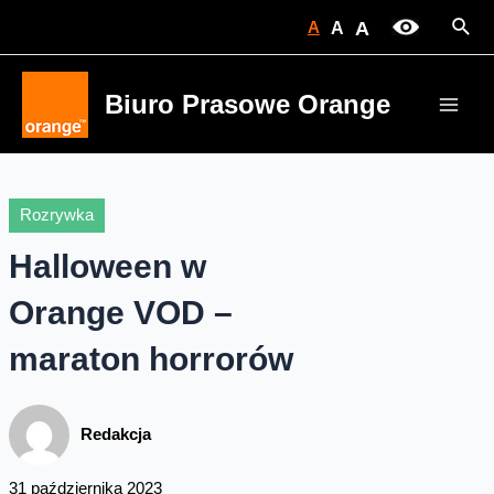
Skip
Sear
A
A
A
to
content
Biuro Prasowe Orange
Main
Men
Rozrywka
Halloween w
Orange VOD –
maraton horrorów
Redakcja
31 października 2023