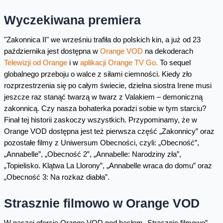
Wyczekiwana premiera
"Zakonnica II" we wrześniu trafiła do polskich kin, a już od 23
października jest dostępna w
Orange VOD
na dekoderach
Telewizji od Orange
i w
aplikacji Orange TV Go.
To sequel
globalnego przeboju o walce z siłami ciemności. Kiedy zło
rozprzestrzenia się po całym świecie, dzielna siostra Irene musi
jeszcze raz stanąć twarzą w twarz z Valakiem – demoniczną
zakonnicą. Czy nasza bohaterka poradzi sobie w tym starciu?
Finał tej historii zaskoczy wszystkich. Przypominamy, że w
Orange VOD dostępna jest też pierwsza część „Zakonnicy” oraz
pozostałe filmy z Uniwersum Obecności, czyli: „Obecność”,
„Annabelle”, „Obecność 2”, „Annabelle: Narodziny zła”,
„Topielisko. Klątwa La Llorony”, „Annabelle wraca do domu” oraz
„Obecność 3: Na rozkaz diabła”.
Strasznie filmowo w Orange VOD
W naszej ofercie Orange VOD pod hasłem „Strasznie filmowo”