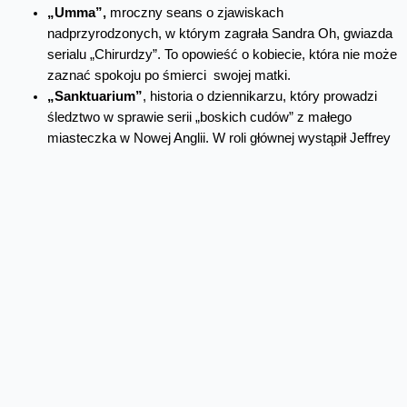
„Umma”,
mroczny seans o zjawiskach
nadprzyrodzonych, w którym zagrała Sandra Oh, gwiazda
serialu „Chirurdzy”. To opowieść o kobiecie, która nie może
zaznać spokoju po śmierci swojej matki.
„Sanktuarium”
, historia o dziennikarzu, który prowadzi
śledztwo w sprawie serii „boskich cudów” z małego
miasteczka w Nowej Anglii. W roli głównej wystąpił Jeffrey
Dean Morgan, niezapomniany Negan z serii „The Walking
Dead”.
„The Ring”
– niezapomniany i niezwykle przerażający film
z Naomi Watts w roli głównej. Poznajcie historię reporterki,
która trafia na ślad kasety wideo, z powodu której giną
kolejni ludzie.
„Smętarz dla zwierzaków”,
doskonały horror na
podstawie bestsellerowej powieści mistrza grozy Stephena
Kinga.
„Ciche miejsce”,
jeden z najbardziej oryginalnych filmów
grozy w historii, z rewelacyjną Emily Blunt w roli głównej.