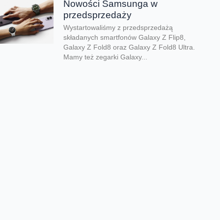
Nowości Samsunga w
przedsprzedaży
Wystartowaliśmy z przedsprzedażą
składanych smartfonów Galaxy Z Flip8,
Galaxy Z Fold8 oraz Galaxy Z Fold8 Ultra.
Mamy też zegarki Galaxy...
Dwa smartfony tańsze nawet o
połowę
Jeśli szukacie dobrych telefonów w
wyjątkowo atrakcyjnej cenie, mamy dla Was
świetną promocję. Do 9 sierpnia aż nawet o
połowę...
Premiera składanego Honora
Magic V6
Kolejny składany smartfon klasy premium
pojawił się w naszej ofercie. Honor Magic
V6 zachwyca eleganckim wyglądem, wysoką