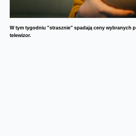
W tym tygodniu "strasznie" spadają ceny wybranych pro
telewizor.
Obniżyliśmy m.in. cenę
Xiaomi 15T Pro, który teraz w ab
dostaniecie prawie 300 zł taniej. W promocjach znajdzieci
abonamentu przeceniliśmy natomiast dwa smartwatche:
G
na nie zaoszczędzicie 300 zł. Aż 800 zł tańszy jest telewiz
Przedłużyliśmy też promocję za przeniesienie numeru do
limitu do wszystkich + 25 GB za 0 zł przez 90 dni potrwa a
Skomentuj