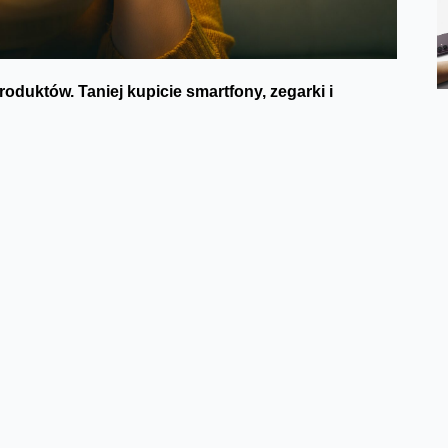
duktów. Taniej kupicie smartfony, zegarki i
onamencie z Planem L
, rozłożony na 36 rat 0%,
e też inne, wybrane produkty Xiaomi. W ofercie bez
armin: Venu X1
i
Garmin Instinct 3 50 mm
. Decydując się
or
Samsung 65″ Neo QLED QE65QN77FAT
.
 Orange na kartę - usługa Rozmowy, SMS-y i MMS-y bez
ż do końca roku.
Facebook
Twitter
Email
Pinterest
LinkedIn
Share