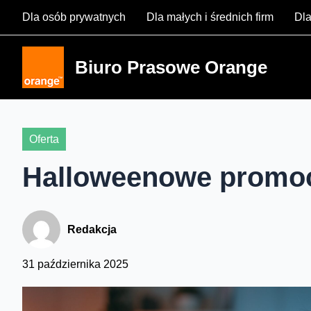
Skip
Dla osób prywatnych
Dla małych i średnich firm
Dla
to
content
Biuro Prasowe Orange
Oferta
Halloweenowe promo
Redakcja
31 października 2025