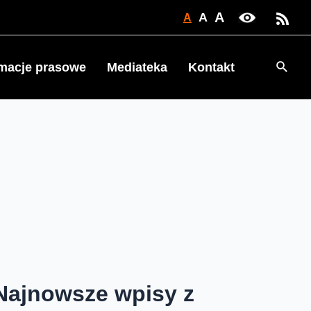
A
A
A
Searc
rmacje prasowe
Mediateka
Kontakt
Najnowsze wpisy z