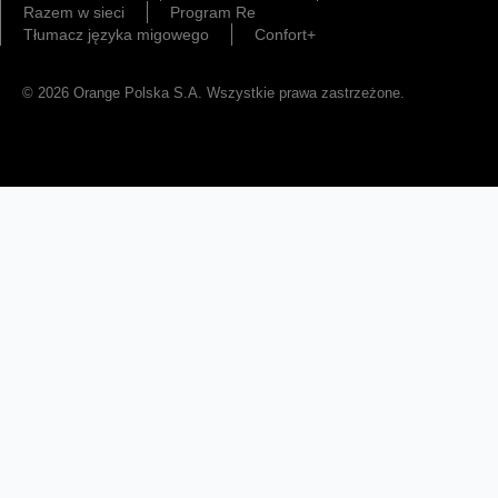
Razem w sieci
Program Re
Tłumacz języka migowego
Confort+
© 2026 Orange Polska S.A. Wszystkie prawa zastrzeżone.