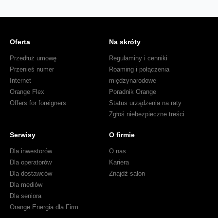
Oferta
Na skróty
Przedłuż umowę
Regulaminy i cenniki
Przenieś numer
Roaming i połączenia
Internet
międzynarodowe
Orange Flex
Poradnik Orange
Offers for foreigners
Status urządzenia na raty
Zgłoś niebezpieczne treści
Serwisy
O firmie
Dla inwestorów
O nas
Dla operatorów
Kariera
Dla dostawców
Znajdź salon
Dla mediów
Dla seniora
Orange Energia dla Firm