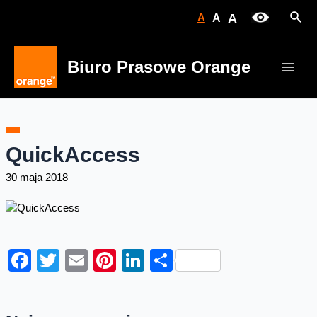
Skip
Sear
A
A
A
to
content
Biuro Prasowe Orange
Main
Men
QuickAccess
30 maja 2018
Facebook
Twitter
Email
Pinterest
LinkedIn
Share