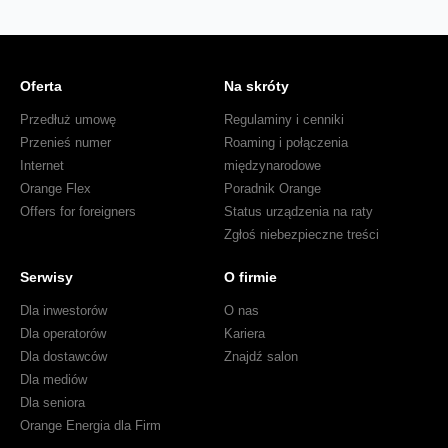
Oferta
Na skróty
Przedłuż umowę
Regulaminy i cenniki
Przenieś numer
Roaming i połączenia
Internet
międzynarodowe
Orange Flex
Poradnik Orange
Offers for foreigners
Status urządzenia na raty
Zgłoś niebezpieczne treści
Serwisy
O firmie
Dla inwestorów
O nas
Dla operatorów
Kariera
Dla dostawców
Znajdź salon
Dla mediów
Dla seniora
Orange Energia dla Firm