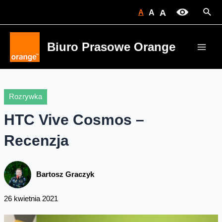
Skip
Sear
A
A
A
to
content
Biuro Prasowe Orange
Main
Men
Rozrywka
HTC Vive Cosmos –
Recenzja
Bartosz Graczyk
26 kwietnia 2021