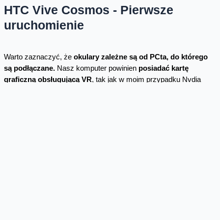
HTC Vive Cosmos - Pierwsze
uruchomienie
Warto zaznaczyć, że
okulary zależne są od PCta, do którego
są podłączane.
Nasz komputer powinien
posiadać kartę
graficzną obsługującą VR
, tak jak w moim przypadku Nvdia
GTX 1060Ti. Urządzenie podłączamy kablem Displayport do
HUBa, z którego wychodzą kolejne trzy kable. Jeden
zasilający
podczepiany do gniazdka, drugi
USB 3.0
do przesyłania informacji
z komputera do gogli oraz
DisplayPort 1.2
do wysyłania obrazu.
Jest tego dość sporo, ale można się tego spodziewać po sprzęcie
z najwyższej półki jakościowej.