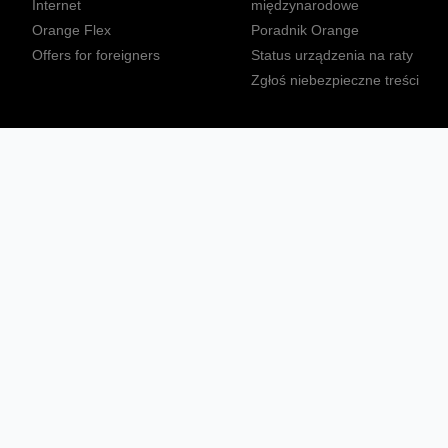
Internet
międzynarodowe
Orange Flex
Poradnik Orange
Offers for foreigners
Status urządzenia na raty
Zgłoś niebezpieczne treści
Sprawdź mapę zasięgu
Konta
Ważne komunikaty
Regulamin serwisu
Warunki zakupów
Nieruchomości Orange
Multibox
Odpowiedzialny biznes
Tłumacz języka migowego
Confort+
© 2026 Orange Polska S.A. Wszystkie prawa zastrzeżone.