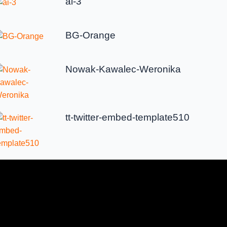
ai-3
BG-Orange
Nowak-Kawalec-Weronika
tt-twitter-embed-template510