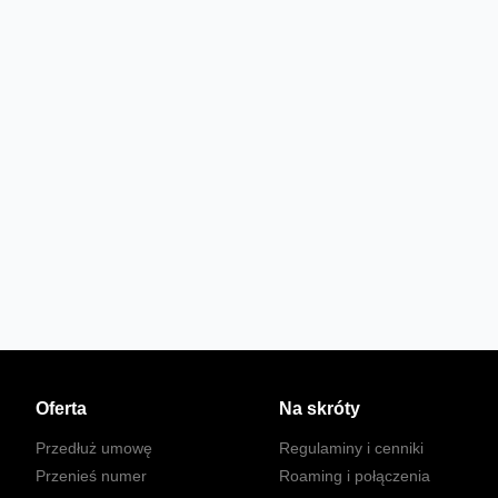
Oferta
Na skróty
Przedłuż umowę
Regulaminy i cenniki
Przenieś numer
Roaming i połączenia