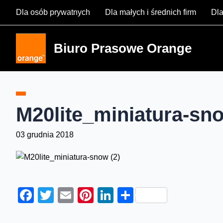
Skip
Dla osób prywatnych
Dla małych i średnich firm
Dla
to
content
Biuro Prasowe Orange
M20lite_miniatura-sno
03 grudnia 2018
Facebook
Twitter
Email
Pinterest
LinkedIn
Share