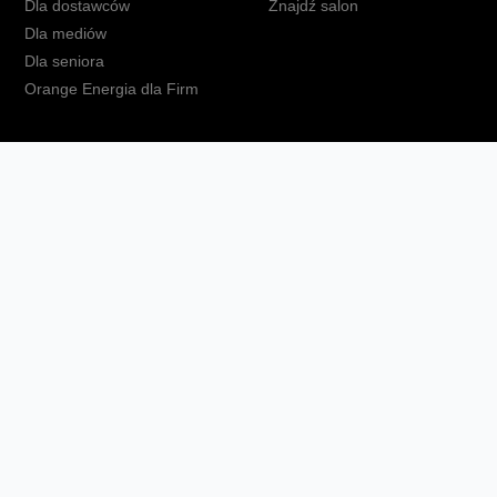
Dla dostawców
Znajdź salon
Dla mediów
Dla seniora
Orange Energia dla Firm
kt
Ochrona danych osobowych
Polityka prywatności
Zmień ust
Fundacja Orange
Telefon domowy
Dbam o bliskich
Ra