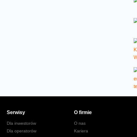
Serwisy
O firmie
Dla inwestorów
O nas
Dla operatorów
Kariera