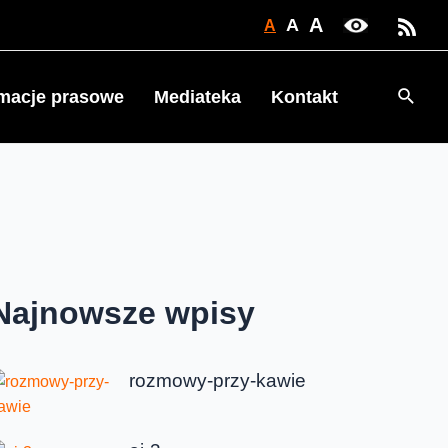
A
A
A
Searc
rmacje prasowe
Mediateka
Kontakt
Najnowsze wpisy
rozmowy-przy-kawie