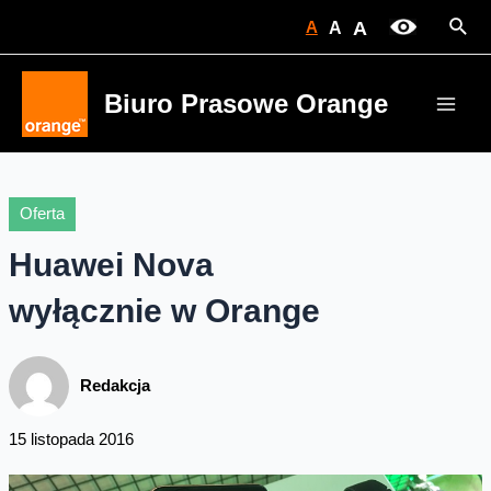
Skip
Sear
A
A
A
to
content
Biuro Prasowe Orange
Main
Men
Oferta
Huawei Nova
wyłącznie w Orange
Redakcja
15 listopada 2016