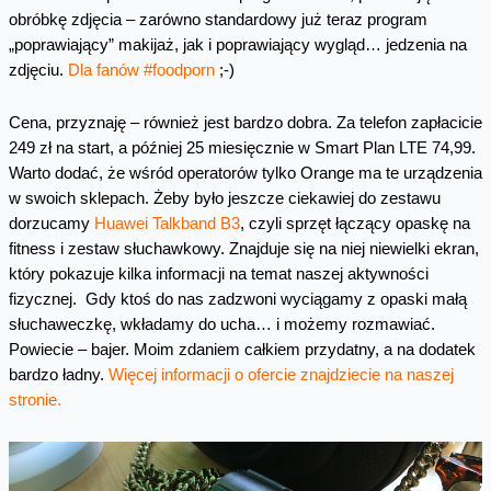
obróbkę zdjęcia – zarówno standardowy już teraz program
„poprawiający” makijaż, jak i poprawiający wygląd… jedzenia na
zdjęciu.
Dla fanów #foodporn
;-)
Cena, przyznaję – również jest bardzo dobra. Za telefon zapłacicie
249 zł na start, a później 25 miesięcznie w Smart Plan LTE 74,99.
Warto dodać, że wśród operatorów tylko Orange ma te urządzenia
w swoich sklepach. Żeby było jeszcze ciekawiej do zestawu
dorzucamy
Huawei Talkband B3
, czyli sprzęt łączący opaskę na
fitness i zestaw słuchawkowy. Znajduje się na niej niewielki ekran,
który pokazuje kilka informacji na temat naszej aktywności
fizycznej. Gdy ktoś do nas zadzwoni wyciągamy z opaski małą
słuchaweczkę, wkładamy do ucha… i możemy rozmawiać.
Powiecie – bajer. Moim zdaniem całkiem przydatny, a na dodatek
bardzo ładny.
Więcej informacji o ofercie znajdziecie na naszej
stronie.