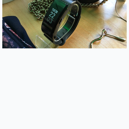
Dla kogo jest ten smartfon? Moim zdaniem dla osób, które chcą
wykonać ładne zdjęcie (a nie idealne), przeglądać jednocześnie
kilkanaście aplikacji (ale nie robiących testów pt. „ile aplikacji
mogę otworzyć by telefon się nie zawiesił”), czy korzystać z
szybkiego internetu mobilnego dzięki
agregacji pasm nośnych 4G
LTE w ramach Cat 7
. Ja się do tej grupy zaliczam i sądzę, że
duża część z Was również. A jednocześnie lubię mieć ładny,
funkcjonalny smartfon, do kupna którego nie będę musiał
zadłużać się na najbliższe 15 lat.