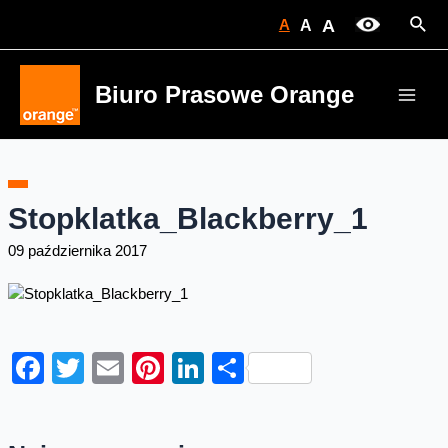
Skip
Sear
A
A
A
to
content
Biuro Prasowe Orange
Main
Men
Stopklatka_Blackberry_1
09 października 2017
Facebook
Twitter
Email
Pinterest
LinkedIn
Share