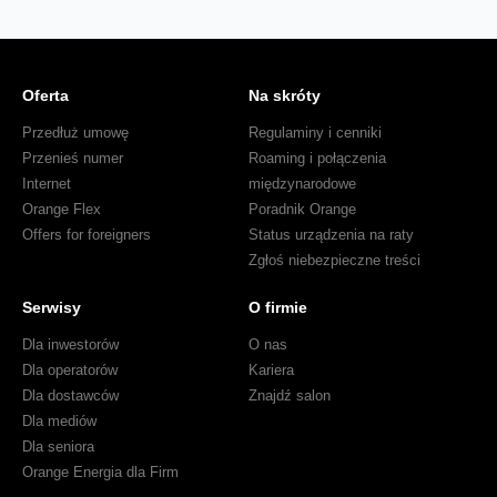
Oferta
Na skróty
Przedłuż umowę
Regulaminy i cenniki
Przenieś numer
Roaming i połączenia
Internet
międzynarodowe
Orange Flex
Poradnik Orange
Offers for foreigners
Status urządzenia na raty
Zgłoś niebezpieczne treści
Serwisy
O firmie
Dla inwestorów
O nas
Dla operatorów
Kariera
Dla dostawców
Znajdź salon
Dla mediów
Dla seniora
Orange Energia dla Firm