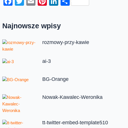
Facebook
Twitter
Email
Pinterest
LinkedIn
Share
Najnowsze wpisy
rozmowy-przy-kawie
ai-3
BG-Orange
Nowak-Kawalec-Weronika
tt-twitter-embed-template510