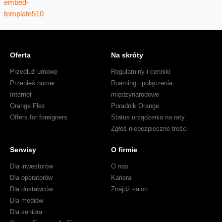
Oferta
Na skróty
Przedłuż umowę
Regulaminy i cenniki
Przenieś numer
Roaming i połączenia
Internet
międzynarodowe
Orange Flex
Poradnik Orange
Offers for foreigners
Status urządzenia na raty
Zgłoś niebezpieczne treści
Serwisy
O firmie
Dla inwestorów
O nas
Dla operatorów
Kariera
Dla dostawców
Znajdź salon
Dla mediów
Dla seniora