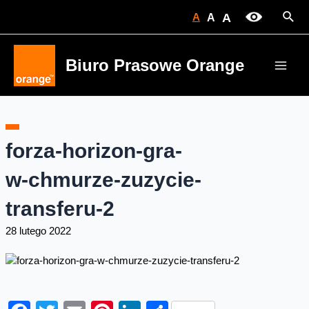
Skip
Sear
A
A
A
to
content
Biuro Prasowe Orange
Main
Men
forza-horizon-gra-
w-chmurze-zuzycie-
transferu-2
28 lutego 2022