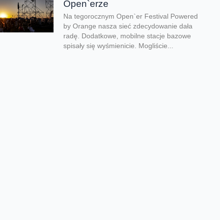
Open`erze
Na tegorocznym Open`er Festival Powered
by Orange nasza sieć zdecydowanie dała
radę. Dodatkowe, mobilne stacje bazowe
spisały się wyśmienicie. Mogliście...
Uwaga, zaczyna się sezon
burzowy
Zaczyna się burzowy sezon. Dlatego warto
zwrócić uwagę na bezpieczeństwo swojego
sprzętu elektronicznego. Pioruny i przepięcia
mogą nie tylko zakłócić...
Przygotowaliśmy sieć na
wakacje
Doczekaliśmy się wakacji i ruszamy na
urlopy. Gdziekolwiek nie pojedziemy - nad
morze, czy w góry, zazwyczaj chcemy mieć
szybki...