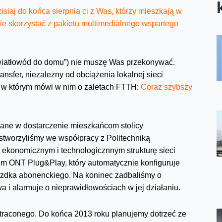
isiaj do końca sierpnia ci z Was, którzy mieszkają w
ie skorzystać z pakietu multimedialnego wspartego
światłowód do domu”) nie muszę Was przekonywać.
ansfer, niezależny od obciążenia lokalnej sieci
 w którym mówi w nim o zaletach FTTH:
Coraz szybszy
ane w dostarczenie mieszkańcom stolicy
 stworzyliśmy we współpracy z Politechniką
konomicznym i technologicznnym strukturę sieci
m ONT Plug&Play, który automatycznie konfiguruje
azdka abonenckiego. Na koninec zadbaliśmy o
a i alarmuje o nieprawidłowościach w jej działaniu.
c straconego. Do końca 2013 roku planujemy dotrzeć ze