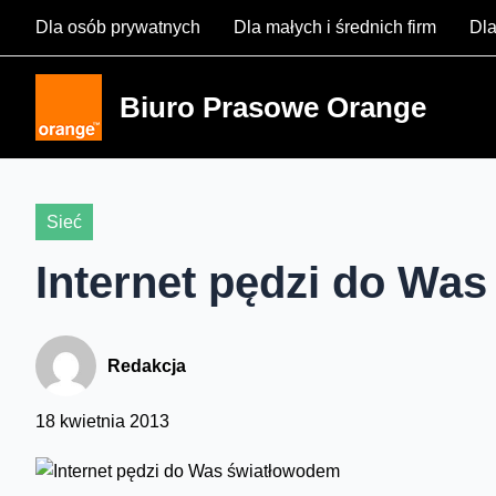
Skip
Dla osób prywatnych
Dla małych i średnich firm
Dla
to
content
Biuro Prasowe Orange
Sieć
Internet pędzi do Wa
Redakcja
18 kwietnia 2013