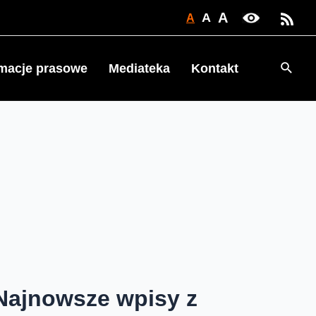
A
A
A
Searc
rmacje prasowe
Mediateka
Kontakt
Najnowsze wpisy z