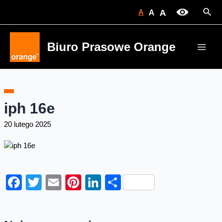
Skip
Sear
A
A
A
to
content
Biuro Prasowe Orange
Main
Men
iph 16e
20 lutego 2025
Facebook
Twitter
Email
Pinterest
LinkedIn
Share