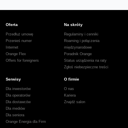
Oferta
Na skróty
Przedłuż umowę
Regulaminy i cenniki
Przenieś numer
Roaming i połączenia
Internet
międzynarodowe
Orange Flex
Poradnik Orange
Offers for foreigners
Status urządzenia na raty
Zgłoś niebezpieczne treści
Serwisy
O firmie
Dla inwestorów
O nas
Dla operatorów
Kariera
Dla dostawców
Znajdź salon
Dla mediów
Dla seniora
Orange Energia dla Firm