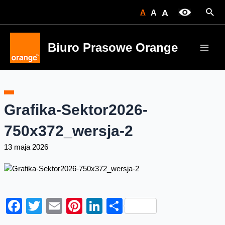
Skip
Sear
A
A
A
to
content
Biuro Prasowe Orange
Main
Men
Grafika-Sektor2026-
750x372_wersja-2
13 maja 2026
Facebook
Twitter
Email
Pinterest
LinkedIn
Share