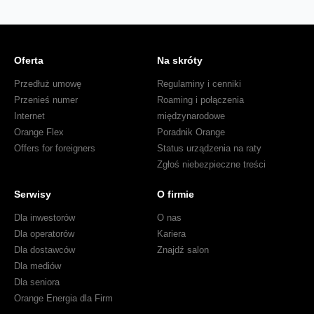
Oferta
Na skróty
Przedłuż umowę
Regulaminy i cenniki
Przenieś numer
Roaming i połączenia
Internet
międzynarodowe
Orange Flex
Poradnik Orange
Offers for foreigners
Status urządzenia na raty
Zgłoś niebezpieczne treści
Serwisy
O firmie
Dla inwestorów
O nas
Dla operatorów
Kariera
Dla dostawców
Znajdź salon
Dla mediów
Dla seniora
Orange Energia dla Firm