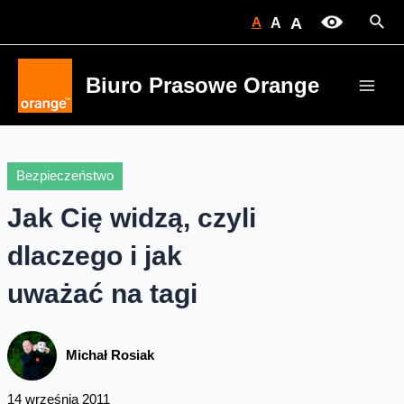
Skip
Sear
A
A
A
to
content
Biuro Prasowe Orange
Main
Men
Bezpieczeństwo
Jak Cię widzą, czyli
dlaczego i jak
uważać na tagi
Michał Rosiak
14 września 2011