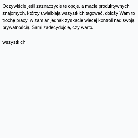
Oczywiście jeśli zaznaczycie te opcje, a macie produktywnych
znajomych, którzy uwielbiają wszystkich tagować, dołoży Wam to
trochę pracy, w zamian jednak zyskacie więcej kontroli nad swoją
prywatnością. Sami zadecydujcie, czy warto.
wszystkich
Skomentuj
Facebook
Twitter
Email
Pinterest
LinkedIn
Share
Najnowsze wpisy z kategorii
Bezpieczeństwo
(nie)Bezpieczna Sieć, SMS-y (nie)
od rządu