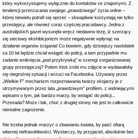
który wykorzystujemy wyłącznie do kontaktów ze znajomymi. Z
tendencji przerzucania swojego „prawdziwego” życia online –
której niewielu potrafi się oprzeć – skwapliwie korzystają nie tylko
przestępcy, ale również coraz częściej pracodawcy. Jedna z
australijskich gazet wysunęła wręcz niedawno tezę, iż szerzący
się sieciowy ekshibicjonizm może negatywnie wpłynąć na
działanie organów ścigania! Co bowiem, gdy dzisiejszy nastolatek
za 10 lat będzie chciał wstąpić do policji, a tam przypadnie mu
zadanie wniknięcia „pod przykrywką” w szeregi zorganizowanej
grupy przestępczej? Potem ktoś zrobi mu zdjęcie w wydawałoby
się niegroźnej sytuacji i wrzuci na Facebooka. Używany przez
„Wielkie F” mechanizm rozpoznawania twarzy skojarzy je z
utrzymywanym przez lata „prawdziwym” profilem, z widniejącymi
wpisami o tym, jak bardzo marzy, by wstąpić do policji...
Przesada? Może i tak, choć z drugiej strony nie jest to całkowicie
nierealne zagrożenie.
Nie trzeba jednak marzyć o zbawianiu świata, by paść ofiarą
własnej niefrasobliwości. Wystarczy, by przyjaciel, absolutnie bez