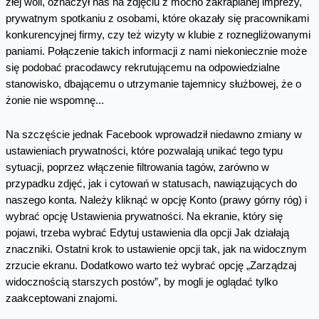
złej woli, oznaczył nas na zdjęciu z mocno zakrapianej imprezy,
prywatnym spotkaniu z osobami, które okazały się pracownikami
konkurencyjnej firmy, czy też wizyty w klubie z roznegliżowanymi
paniami. Połączenie takich informacji z nami niekoniecznie może
się podobać pracodawcy rekrutującemu na odpowiedzialne
stanowisko, dbającemu o utrzymanie tajemnicy służbowej, że o
żonie nie wspomnę...
Na szczęście jednak Facebook wprowadził niedawno zmiany w
ustawieniach prywatności, które pozwalają unikać tego typu
sytuacji, poprzez włączenie filtrowania tagów, zarówno w
przypadku zdjęć, jak i cytowań w statusach, nawiązujących do
naszego konta. Należy kliknąć w opcję Konto (prawy górny róg) i
wybrać opcję Ustawienia prywatności. Na ekranie, który się
pojawi, trzeba wybrać Edytuj ustawienia dla opcji Jak działają
znaczniki. Ostatni krok to ustawienie opcji tak, jak na widocznym
zrzucie ekranu. Dodatkowo warto też wybrać opcję „Zarządzaj
widocznością starszych postów”, by mogli je oglądać tylko
zaakceptowani znajomi.