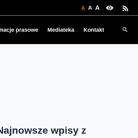
A
A
A
Searc
rmacje prasowe
Mediateka
Kontakt
Najnowsze wpisy z