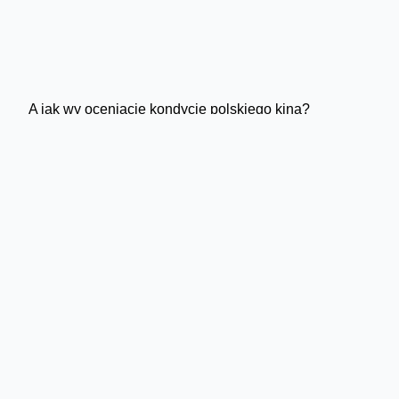
A jak wy oceniacie kondycję polskiego kina?
Skomentuj