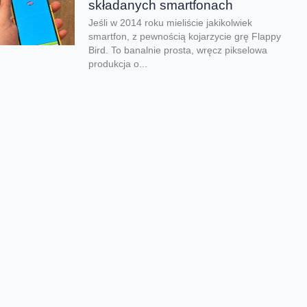
składanych smartfonach
Jeśli w 2014 roku mieliście jakikolwiek
smartfon, z pewnością kojarzycie grę Flappy
Bird. To banalnie prosta, wręcz pikselowa
produkcja o...
Kolejna odsłona legendarnego
hitu zachwyciła graczy
Nadeszły bardzo dobre czasy dla graczy.
Kolejna produkcja zachwyciła na całym
świecie i udowodniła, że pirackie klimaty
wciąż potrafią wywołać...
Rozegraj własny mundial w
FC26
Jeśli lubisz piłkarskie gry na pewno
zauważyłeś, że w EA Sports FC brakuje
oficjalnego mundialu. Twórcy znaleźli na to
swój...