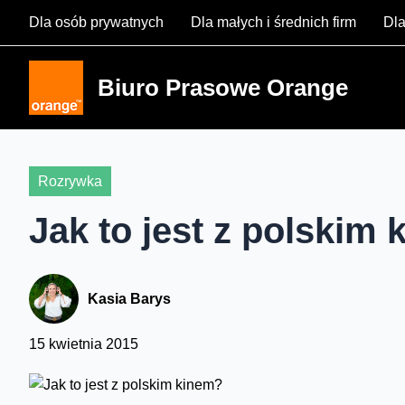
Skip
Dla osób prywatnych
Dla małych i średnich firm
Dla
to
content
Biuro Prasowe Orange
Rozrywka
Jak to jest z polskim
Kasia Barys
15 kwietnia 2015