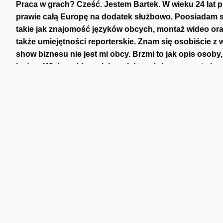
Praca w grach? Cześć. Jestem Bartek. W wieku 24 lat 
prawie całą Europę na dodatek służbowo. Poosiadam sp
takie jak znajomość języków obcych, montaż wideo ora
także umiejętności reporterskie. Znam się osobiście z w
show biznesu nie jest mi obcy. Brzmi to jak opis osoby
końca. Większość swoich umiejętności oraz przeżyć 
komputerowe zmieniły moje życie i czemu warto je pr
autobiograficznym wpisie postaram się Wam pokazać atu
droga życiowa. Piszę ten tekst głównie by zachęcić Cię 
Praca w grach - Nauka języ