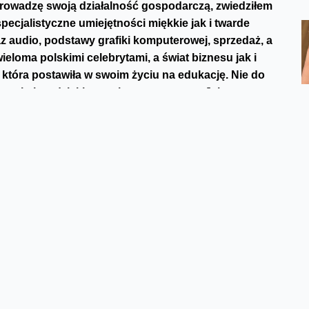
prowadzę swoją działalność gospodarczą, zwiedziłem
ecjalistyczne umiejętności miękkie jak i twarde
z audio, podstawy grafiki komputerowej, sprzedaż, a
ieloma polskimi celebrytami, a świat biznesu jak i
, która postawiła w swoim życiu na edukację. Nie do
pozyskałem dzięki grom komputerowym. Jak gry
zedstawiać swoim dzieciom? W tym
ty gier wideo, dzięki którym ukształtowała się moja
do sprawdzenia tej formy rozrywki, ale i edukacji!
ka angielskiego