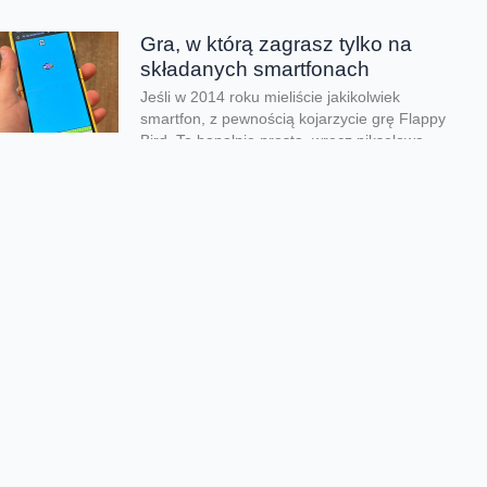
Gra, w którą zagrasz tylko na
składanych smartfonach
Jeśli w 2014 roku mieliście jakikolwiek
smartfon, z pewnością kojarzycie grę Flappy
Bird. To banalnie prosta, wręcz pikselowa
produkcja o...
Kolejna odsłona legendarnego
hitu zachwyciła graczy
Nadeszły bardzo dobre czasy dla graczy.
Kolejna produkcja zachwyciła na całym
świecie i udowodniła, że pirackie klimaty
wciąż potrafią wywołać...
Rozegraj własny mundial w
FC26
Jeśli lubisz piłkarskie gry na pewno