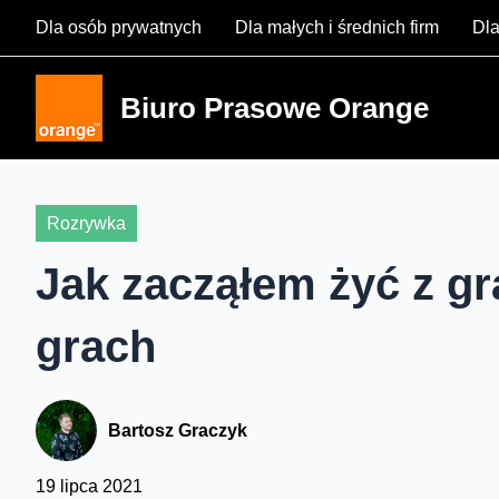
Skip
Dla osób prywatnych
Dla małych i średnich firm
Dla
to
content
Biuro Prasowe Orange
Rozrywka
Jak zacząłem żyć z gr
grach
Bartosz Graczyk
19 lipca 2021