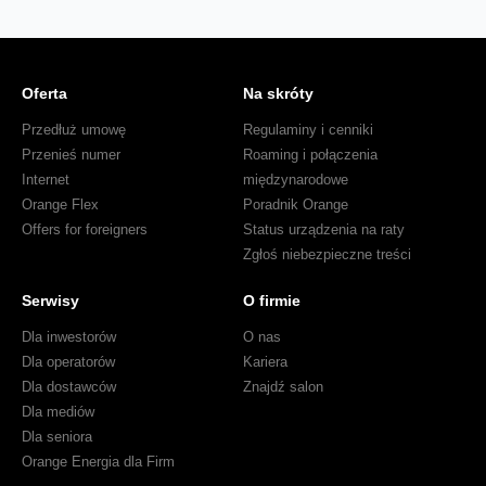
Oferta
Na skróty
Przedłuż umowę
Regulaminy i cenniki
Przenieś numer
Roaming i połączenia
Internet
międzynarodowe
Orange Flex
Poradnik Orange
Offers for foreigners
Status urządzenia na raty
Zgłoś niebezpieczne treści
Serwisy
O firmie
Dla inwestorów
O nas
Dla operatorów
Kariera
Dla dostawców
Znajdź salon
Dla mediów
Dla seniora
Orange Energia dla Firm