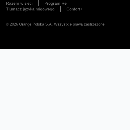
Razem w sieci
Program Re
Tłumacz języka migowego
Confort+
© 2026 Orange Polska S.A. Wszystkie prawa zastrzeżone.