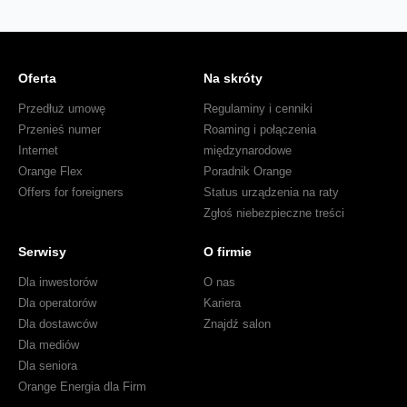
Oferta
Na skróty
Przedłuż umowę
Regulaminy i cenniki
Przenieś numer
Roaming i połączenia
Internet
międzynarodowe
Orange Flex
Poradnik Orange
Offers for foreigners
Status urządzenia na raty
Zgłoś niebezpieczne treści
Serwisy
O firmie
Dla inwestorów
O nas
Dla operatorów
Kariera
Dla dostawców
Znajdź salon
Dla mediów
Dla seniora
Orange Energia dla Firm