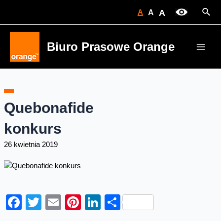
Skip
Sear
A
A
A
to
content
Biuro Prasowe Orange
Main
Men
Quebonafide
konkurs
26 kwietnia 2019
Facebook
Twitter
Email
Pinterest
LinkedIn
Share