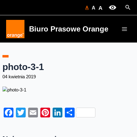
Skip
Sear
A
A
A
to
content
Biuro Prasowe Orange
Main
Men
photo-3-1
04 kwietnia 2019
Facebook
Twitter
Email
Pinterest
LinkedIn
Share