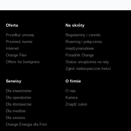
Oferta
Na skróty
Przedłuż umowę
Regulaminy i cenniki
Przenieś numer
Roaming i połączenia
Internet
międzynarodowe
Orange Flex
Poradnik Orange
Offers for foreigners
Status urządzenia na raty
Zgłoś niebezpieczne treści
Serwisy
O firmie
Dla inwestorów
O nas
Dla operatorów
Kariera
Dla dostawców
Znajdź salon
Dla mediów
Dla seniora
Orange Energia dla Firm