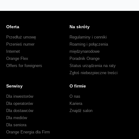
Oferta
Na skróty
Przedłuż umowę
Regulaminy i cenniki
Przenieś numer
Roaming i połączenia
Internet
międzynarodowe
Orange Flex
Poradnik Orange
Offers for foreigners
Status urządzenia na raty
Zgłoś niebezpieczne treści
Serwisy
O firmie
Dla inwestorów
O nas
Dla operatorów
Kariera
Dla dostawców
Znajdź salon
Dla mediów
Dla seniora
Orange Energia dla Firm