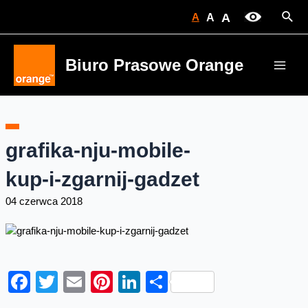
Skip
Sear
A
A
A
to
content
Biuro Prasowe Orange
Main
Men
grafika-nju-mobile-
kup-i-zgarnij-gadzet
04 czerwca 2018
Facebook
Twitter
Email
Pinterest
LinkedIn
Share