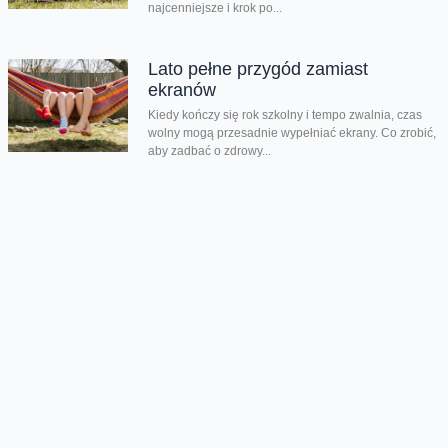
najcenniejsze i krok po...
Lato pełne przygód zamiast
ekranów
Kiedy kończy się rok szkolny i tempo zwalnia, czas
wolny mogą przesadnie wypełniać ekrany. Co zrobić,
aby zadbać o zdrowy...
Dzień taty jest nie tylko dzisiaj
Dziś świętujemy Dzień Taty. Według badań Fundacji
Share the Care tylko 24% ojców w Polsce skorzystało
z urlopu rodzicielskiego w...
Chmura tagów
mecz
odwołany
Piłkarska Reprezentacja Polski
Stadion Narodowy