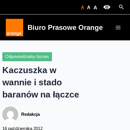
Skip
Sear
A
A
A
to
content
Biuro Prasowe Orange
Main
Men
Odpowiedzialny biznes
Kaczuszka w
wannie i stado
baranów na łączce
Redakcja
16 października 2012