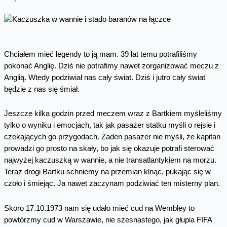
Chciałem mieć legendy to ją mam. 39 lat temu potrafiliśmy
pokonać Anglię. Dziś nie potrafimy nawet zorganizować meczu z
Anglią. Wtedy podziwiał nas cały świat. Dziś i jutro cały świat
będzie z nas się śmiał.
Jeszcze kilka godzin przed meczem wraz z Bartkiem myśleliśmy
tylko o wyniku i emocjach, tak jak pasażer statku myśli o rejsie i
czekających go przygodach. Żaden pasażer nie myśli, że kapitan
prowadzi go prosto na skały, bo jak się okazuje potrafi sterować
najwyżej kaczuszką w wannie, a nie transatlantykiem na morzu.
Teraz drogi Bartku schniemy na przemian klnąc, pukając się w
czoło i śmiejąc. Ja nawet zaczynam podziwiać ten misterny plan.
Skoro 17.10.1973 nam się udało mieć cud na Wembley to
powtórzmy cud w Warszawie, nie szesnastego, jak głupia FIFA