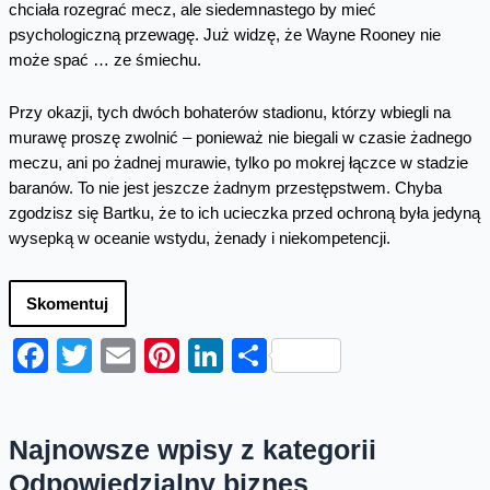
chciała rozegrać mecz, ale siedemnastego by mieć
psychologiczną przewagę. Już widzę, że Wayne Rooney nie
może spać … ze śmiechu.
Przy okazji, tych dwóch bohaterów stadionu, którzy wbiegli na
murawę proszę zwolnić – ponieważ nie biegali w czasie żadnego
meczu, ani po żadnej murawie, tylko po mokrej łączce w stadzie
baranów. To nie jest jeszcze żadnym przestępstwem. Chyba
zgodzisz się Bartku, że to ich ucieczka przed ochroną była jedyną
wysepką w oceanie wstydu, żenady i niekompetencji.
Skomentuj
Facebook
Twitter
Email
Pinterest
LinkedIn
Share
Najnowsze wpisy z kategorii
Odpowiedzialny biznes