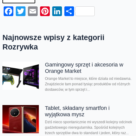
Facebook
Twitter
Email
Pinterest
LinkedIn
Share
Najnowsze wpisy z kategorii
Rozrywka
Gamingowy sprzęt i akcesoria w
Orange Market
Orange Market to miejsce, które działa od niedawna.
Znajdziecie tam ponad tysiąc produktów od różnych
dostawców, w tym sprzęt i...
Tablet, składany smartfon i
wyjątkowa mysz
Dziś nieco spontanicznie mi wyszedł kolejny odcinek
gadżetowego nieregularnika. Spośród kolejnych
trzech sprzętów dwa to standard i jeden, który raz...