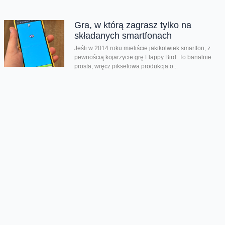
Gra, w którą zagrasz tylko na
składanych smartfonach
Jeśli w 2014 roku mieliście jakikolwiek smartfon, z
pewnością kojarzycie grę Flappy Bird. To banalnie
prosta, wręcz pikselowa produkcja o...
Kolejna odsłona legendarnego hitu
zachwyciła graczy
Nadeszły bardzo dobre czasy dla graczy. Kolejna
produkcja zachwyciła na całym świecie i udowodniła,
że pirackie klimaty wciąż potrafią wywołać...
Rozegraj własny mundial w FC26
Jeśli lubisz piłkarskie gry na pewno zauważyłeś, że w
EA Sports FC brakuje oficjalnego mundialu. Twórcy
znaleźli na to swój...