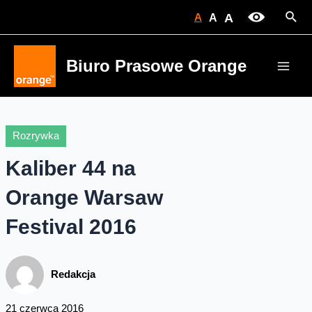
Skip
Sear
A
A
A
to
content
Biuro Prasowe Orange
Main
Men
Rozrywka
Kaliber 44 na
Orange Warsaw
Festival 2016
Redakcja
21 czerwca 2016