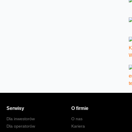
Serwisy
O firmie
Dla inwestorów
O nas
Dla operatorów
Kariera