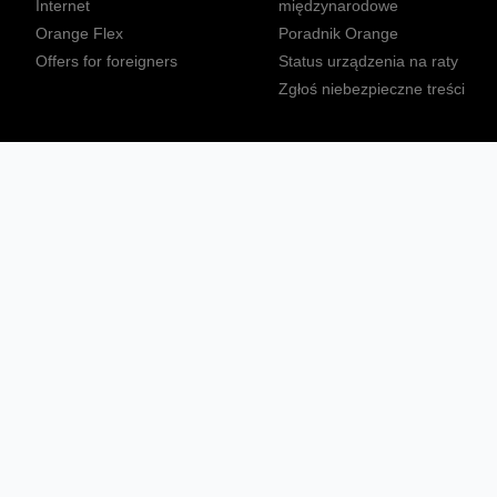
Internet
międzynarodowe
Orange Flex
Poradnik Orange
Offers for foreigners
Status urządzenia na raty
Zgłoś niebezpieczne treści
Sprawdź mapę zasięgu
Konta
Ważne komunikaty
Regulamin serwisu
Warunki zakupów
Nieruchomości Orange
Multibox
Odpowiedzialny biznes
Tłumacz języka migowego
Confort+
© 2026 Orange Polska S.A. Wszystkie prawa zastrzeżone.