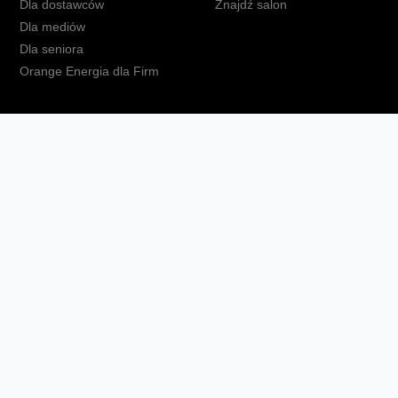
Dla dostawców
Znajdź salon
Dla mediów
Dla seniora
Orange Energia dla Firm
kt
Ochrona danych osobowych
Polityka prywatności
Zmień ust
Fundacja Orange
Telefon domowy
Dbam o bliskich
Ra