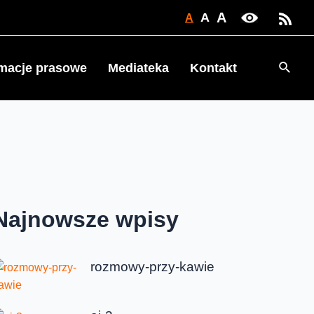
A
A
A
Searc
rmacje prasowe
Mediateka
Kontakt
Najnowsze wpisy
rozmowy-przy-kawie