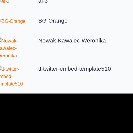
ai-3
BG-Orange
Nowak-Kawalec-Weronika
tt-twitter-embed-template510