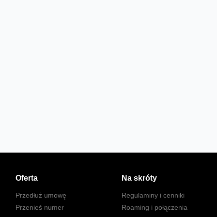
Oferta
Na skróty
Przedłuż umowę
Regulaminy i cenniki
Przenieś numer
Roaming i połączenia