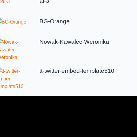
ai-3
BG-Orange
Nowak-Kawalec-Weronika
tt-twitter-embed-template510