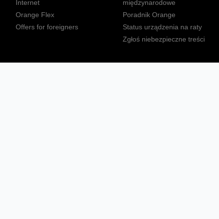
Internet
międzynarodowe
Orange Flex
Poradnik Orange
Offers for foreigners
Status urządzenia na raty
Zgłoś niebezpieczne treści
Sprawdź mapę zasięgu
Konta
Ważne komunikaty
Regulamin serwisu
Warunki zakupów
Nieruchomości Orange
Multibox
Odpowiedzialny biznes
Tłumacz języka migowego
Confort+
© 2026 Orange Polska S.A. Wszystkie prawa zastrzeżone.