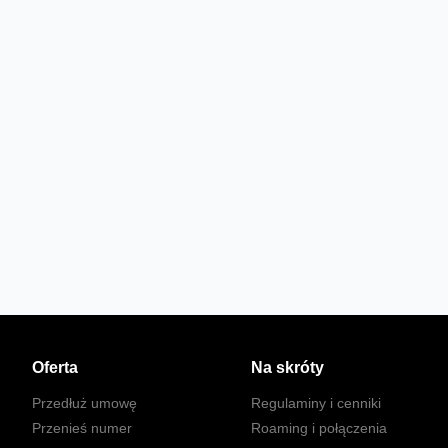
Oferta
Na skróty
Przedłuż umowę
Regulaminy i cenniki
Przenieś numer
Roaming i połączenia