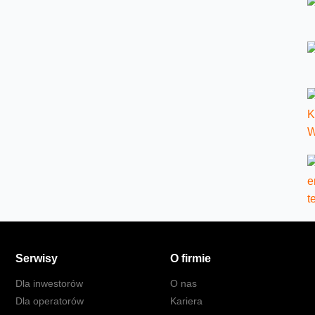
Serwisy
O firmie
Dla inwestorów
O nas
Dla operatorów
Kariera