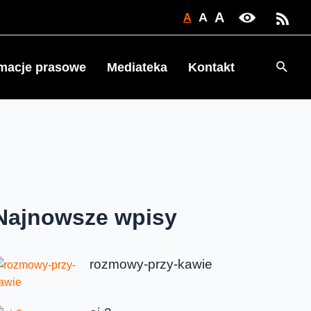
A
A
A
Searc
rmacje prasowe
Mediateka
Kontakt
Najnowsze wpisy
rozmowy-przy-kawie