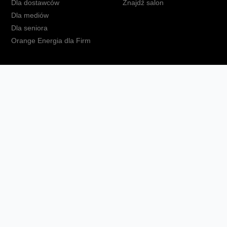
Dla dostawców
Znajdź salon
Dla mediów
Dla seniora
Orange Energia dla Firm
kt
Ochrona danych osobowych
Polityka prywatności
Zmień ust
Fundacja Orange
Telefon domowy
Dbam o bliskich
Ra