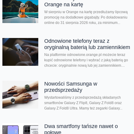
Orange na kartę
W sierpniu w Orange na kartę przedłużamy lipcową
promocję na dodatkowe gigabajty. Po doładowaniu
online do 31 sierpnia 2026 roku, za minimum...
Odnowione telefony teraz z
oryginalną baterią lub zamiennikiem
Na platformie odnowione.orange.pl możecie teraz
kupić odnowione telefony i wybrać z jaką baterią go
chcecie: oryginalnie nową lub jej zamiennikiem....
Nowości Samsunga w
przedsprzedaży
Wystartowaliśmy z przedsprzedażą składanych
smartfonów Galaxy Z Flip8, Galaxy Z Fold8 oraz
Galaxy Z Fold8 Ultra. Mamy też zegarki Galaxy...
Dwa smartfony tańsze nawet o
połowę