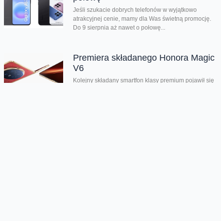
Jeśli szukacie dobrych telefonów w wyjątkowo
atrakcyjnej cenie, mamy dla Was świetną promocję.
Do 9 sierpnia aż nawet o połowę...
Premiera składanego Honora Magic
V6
Kolejny składany smartfon klasy premium pojawił się
w naszej ofercie. Honor Magic V6 zachwyca
eleganckim wyglądem, wysoką wydajnością i
innowacyjnymi rozwiązaniami....
Chmura tagów
kredyt
prepaid
Oferta
Na skróty
Przedłuż umowę
Regulaminy i cenniki