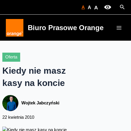
Skip
Sear
A
A
A
to
content
Biuro Prasowe Orange
Main
Men
Oferta
Kiedy nie masz
kasy na koncie
Wojtek Jabczyński
22 kwietnia 2010