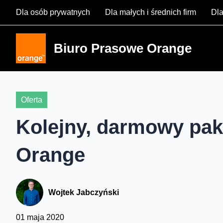
Skip
Dla osób prywatnych
Dla małych i średnich firm
Dla
to
content
Biuro Prasowe Orange
Oferta
Kolejny, darmowy paki
Orange
Wojtek Jabczyński
01 maja 2020