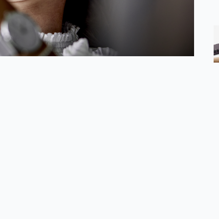
łatwiając kontakt z bliskimi, pracę zdalną czy naukę.
esowi głosowych ofert na abonament oraz prepaid Orange -
Uprzedzając Wasze pytania od razu informuję, że z
u mobile. Dla użytkowników nju jest
pakiet 9 GB, który
owe GB?
wyślecie bezpłatny SMS o treści 10GB na numer 80820.
, ale zazwyczaj dzieje się to bardzo szybko.