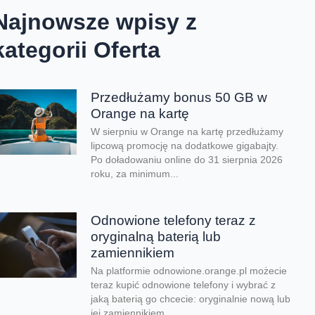
Najnowsze wpisy z
kategorii Oferta
Przedłużamy bonus 50 GB w
Orange na kartę
W sierpniu w Orange na kartę przedłużamy
lipcową promocję na dodatkowe gigabajty.
Po doładowaniu online do 31 sierpnia 2026
roku, za minimum...
Odnowione telefony teraz z
oryginalną baterią lub
zamiennikiem
Na platformie odnowione.orange.pl możecie
teraz kupić odnowione telefony i wybrać z
jaką baterią go chcecie: oryginalnie nową lub
jej zamiennikiem....