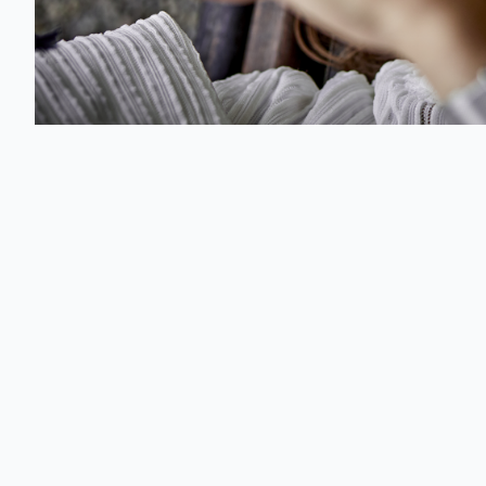
Zdecydowaliśmy, że w maju dalej będziemy Was wspierać, u
Od dzisiaj - jeśli jesteście klientami indywidualni i bizn
możecie otrzymać dodatkowe, darmowe 10 GB na internet. 
tego pakietu nie mogą skorzystać klienci Orange Flex i nj
również przedłużamy na maj
.
Jak aktywować darm
Pakiet jest ważny w Polsce do 31 maja br. Wystarczy, że 
Aktywacja nastąpi najpóźniej w 24 godzin od wysłania SMS