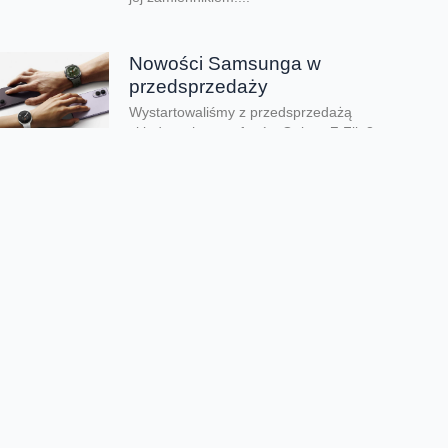
Nowości Samsunga w
przedsprzedaży
Wystartowaliśmy z przedsprzedażą
składanych smartfonów Galaxy Z Flip8,
Galaxy Z Fold8 oraz Galaxy Z Fold8 Ultra.
Mamy też zegarki Galaxy...
Dwa smartfony tańsze nawet o
połowę
Jeśli szukacie dobrych telefonów w
wyjątkowo atrakcyjnej cenie, mamy dla Was
świetną promocję. Do 9 sierpnia aż nawet o
połowę...
Premiera składanego Honora
Magic V6