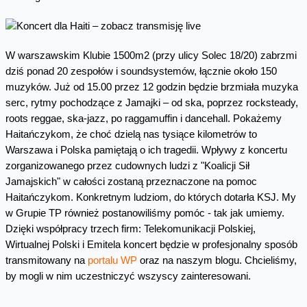
W warszawskim Klubie 1500m2 (przy ulicy Solec 18/20) zabrzmi
dziś ponad 20 zespołów i soundsystemów, łącznie około 150
muzyków. Już od 15.00 przez 12 godzin będzie brzmiała muzyka
serc, rytmy pochodzące z Jamajki – od ska, poprzez rocksteady,
roots reggae, ska-jazz, po raggamuffin i dancehall. Pokażemy
Haitańczykom, że choć dzielą nas tysiące kilometrów to
Warszawa i Polska pamiętają o ich tragedii. Wpływy z koncertu
zorganizowanego przez cudownych ludzi z "Koalicji Sił
Jamajskich" w całości zostaną przeznaczone na pomoc
Haitańczykom. Konkretnym ludziom, do których dotarła KSJ. My
w Grupie TP również postanowiliśmy pomóc - tak jak umiemy.
Dzięki współpracy trzech firm: Telekomunikacji Polskiej,
Wirtualnej Polski i Emitela koncert będzie w profesjonalny sposób
transmitowany na
portalu WP
oraz na naszym blogu. Chcieliśmy,
by mogli w nim uczestniczyć wszyscy zainteresowani.