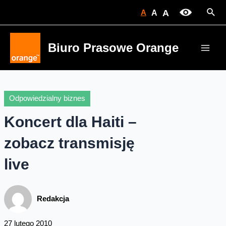
Skip
Sear
A
A
A
to
content
Biuro Prasowe Orange
Main
Men
Odpowiedzialny biznes
Koncert dla Haiti –
zobacz transmisję
live
Redakcja
27 lutego 2010