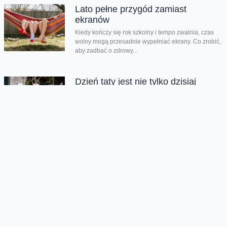
Lato pełne przygód zamiast
ekranów
Kiedy kończy się rok szkolny i tempo zwalnia, czas
wolny mogą przesadnie wypełniać ekrany. Co zrobić,
aby zadbać o zdrowy...
Dzień taty jest nie tylko dzisiaj
Dziś świętujemy Dzień Taty. Według badań Fundacji
Share the Care tylko 24% ojców w Polsce skorzystało
z urlopu rodzicielskiego w...
Chmura tagów
Haiti
koncert charytatywny
trzęsienie ziemi
Oferta
Na skróty
Przedłuż umowę
Regulaminy i cenniki