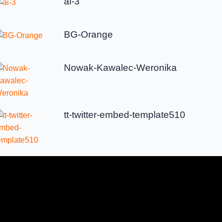
ai-3
BG-Orange
Nowak-Kawalec-Weronika
tt-twitter-embed-template510