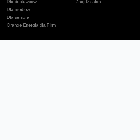
Dla dostawców
Znajdź salon
Dla mediów
Dla seniora
Orange Energia dla Firm
kt
Ochrona danych osobowych
Polityka prywatności
Zmień ust
Fundacja Orange
Telefon domowy
Dbam o bliskich
Ra