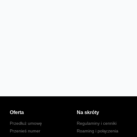
Oferta
Na skróty
Przedłuż umowę
Regulaminy i cenniki
Przenieś numer
Roaming i połączenia