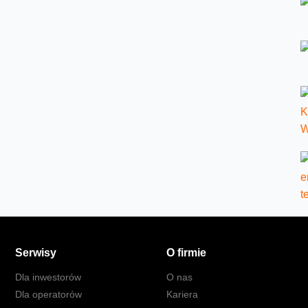
Serwisy
O firmie
Dla inwestorów
O nas
Dla operatorów
Kariera