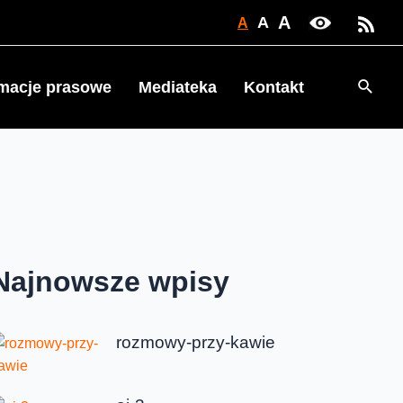
A
A
A
Searc
rmacje prasowe
Mediateka
Kontakt
Najnowsze wpisy
rozmowy-przy-kawie