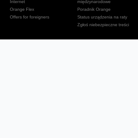
Internet
międzynarodowe
Orange Flex
Poradnik Orange
Offers for foreigners
Status urządzenia na raty
Zgłoś niebezpieczne treści
Sprawdź mapę zasięgu
Konta
Ważne komunikaty
Regulamin serwisu
Warunki zakupów
Nieruchomości Orange
Multibox
Odpowiedzialny biznes
Tłumacz języka migowego
Confort+
© 2026 Orange Polska S.A. Wszystkie prawa zastrzeżone.