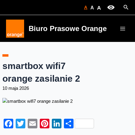
Skip
Sear
A
A
A
to
content
Biuro Prasowe Orange
Main
Men
smartbox wifi7
orange zasilanie 2
10 maja 2026
Facebook
Twitter
Email
Pinterest
LinkedIn
Share