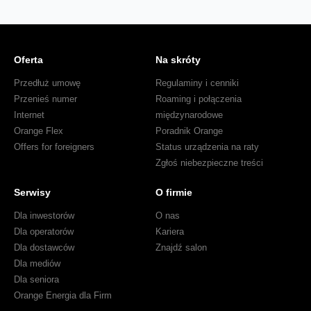
Oferta
Na skróty
Przedłuż umowę
Regulaminy i cenniki
Przenieś numer
Roaming i połączenia
Internet
międzynarodowe
Orange Flex
Poradnik Orange
Offers for foreigners
Status urządzenia na raty
Zgłoś niebezpieczne treści
Serwisy
O firmie
Dla inwestorów
O nas
Dla operatorów
Kariera
Dla dostawców
Znajdź salon
Dla mediów
Dla seniora
Orange Energia dla Firm