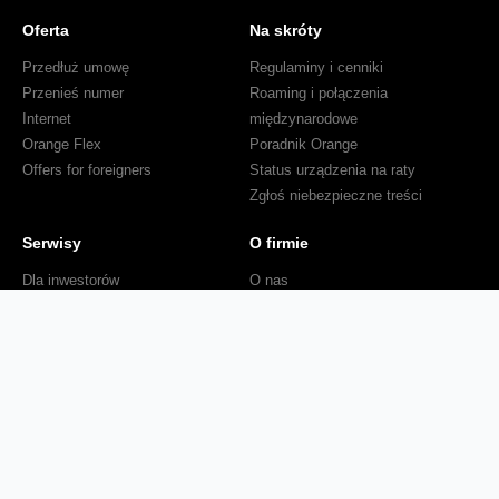
Oferta
Na skróty
Przedłuż umowę
Regulaminy i cenniki
Przenieś numer
Roaming i połączenia
Internet
międzynarodowe
Orange Flex
Poradnik Orange
Offers for foreigners
Status urządzenia na raty
Zgłoś niebezpieczne treści
Serwisy
O firmie
Dla inwestorów
O nas
Dla operatorów
Kariera
Dla dostawców
Znajdź salon
Dla mediów
Dla seniora
Orange Energia dla Firm